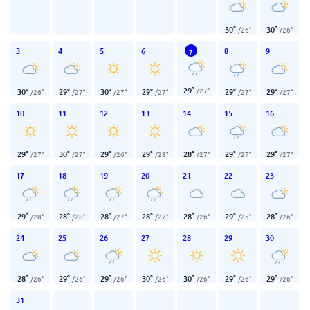
30
°
30
°
/
26
°
/
26
°
3
4
5
6
8
9
7
29
°
/
27
°
30
°
29
°
30
°
29
°
29
°
29
°
/
26
°
/
27
°
/
27
°
/
27
°
/
27
°
/
27
°
10
11
12
13
14
15
16
29
°
30
°
29
°
29
°
28
°
29
°
29
°
/
27
°
/
27
°
/
26
°
/
28
°
/
27
°
/
27
°
/
27
°
17
18
19
20
21
22
23
29
°
28
°
28
°
28
°
28
°
29
°
28
°
/
28
°
/
28
°
/
27
°
/
27
°
/
26
°
/
25
°
/
26
°
24
25
26
27
28
29
30
28
°
29
°
29
°
30
°
30
°
29
°
29
°
/
26
°
/
26
°
/
26
°
/
26
°
/
26
°
/
26
°
/
26
°
31