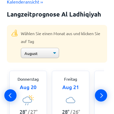
Kalenderansicht ››
Langzeitprognose Al Ladhiqiyah
Wählen Sie einen Monat aus und klicken Sie
auf Tag
Donnerstag
Freitag
Sam
Aug 20
Aug 21
Aug
29
°
28
°
27
°
28
°
26
°
/
/