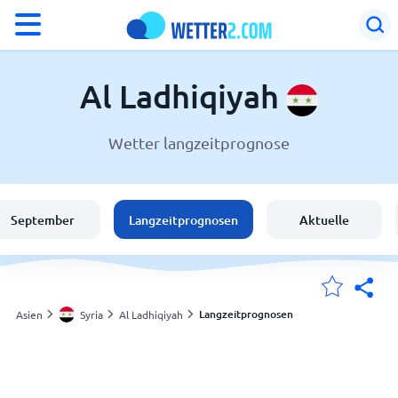
°F
°C
Al Ladhiqiyah
Wetter langzeitprognose
Wetter in Al Ladhiqiyah
Syria
September
Langzeitprognosen
Aktuelle
Schweiz
Deutschland
Langzeitprognosen
Asien
Syria
Al Ladhiqiyah
Meine Standorte