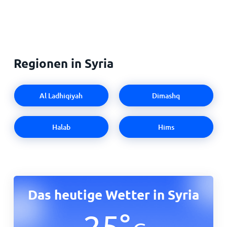
Regionen in Syria
Al Ladhiqiyah
Dimashq
Halab
Hims
Das heutige Wetter in Syria
25
°