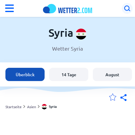
°F
°C
Syria
Wetter Syria
Wetter in Syria
Syria
Überblick
14 Tage
August
Schweiz
Deutschland
Syria
Startseite
Asien
Meine Standorte