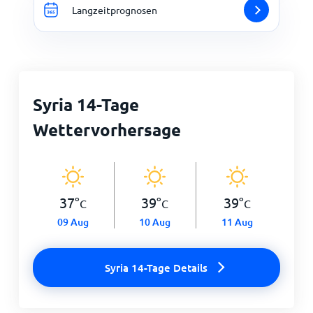
Langzeitprognosen
Syria 14-Tage
Wettervorhersage
37
°
39
°
39
°
C
C
C
09 Aug
10 Aug
11 Aug
Syria 14-Tage Details