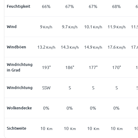
Feuchtigkeit
66%
67%
67%
68%
Wind
9
9.7
10.1
11.9
11.
Km/h
Km/h
Km/h
Km/h
Windböen
13.2
14.3
14.9
17.6
17.
Km/h
Km/h
Km/h
Km/h
Windrichtung
193°
186°
177°
170°
1
in Grad
Windrichtung
SSW
S
S
S
Wolkendecke
0%
0%
0%
0%
Sichtweite
10
10
10
10
1
Km
Km
Km
Km