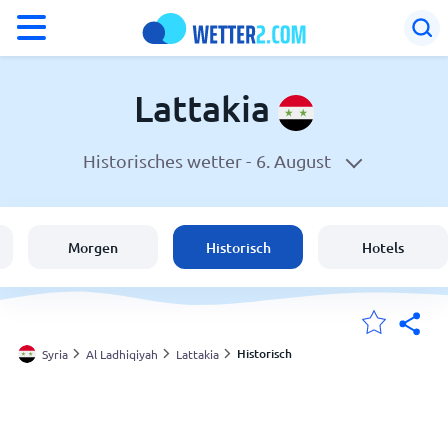
°F
°C
Lattakia
Historisches wetter -
6. August
Wetter in Lattakia
Syria
Morgen
Historisch
Hotels
Schweiz
Deutschland
Historisch
Syria
Al Ladhiqiyah
Lattakia
Meine Standorte