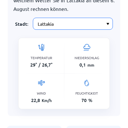
welchem Wetter Sie in Lattakia an diesem
6.
August
rechnen können.
Stadt:
TEMPERATUR
NIEDERSCHLAG
29
°
/
26,7
°
0,1
mm
WIND
FEUCHTIGKEIT
22,8
70
%
Km/h