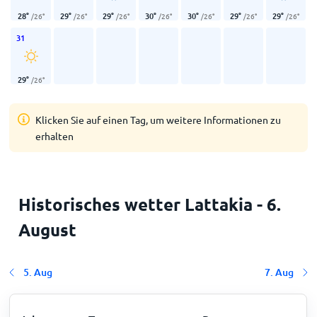
28
°
29
°
29
°
30
°
30
°
29
°
29
°
/
26
°
/
26
°
/
26
°
/
26
°
/
26
°
/
26
°
/
26
°
31
29
°
/
26
°
Klicken Sie auf einen Tag, um weitere Informationen zu
erhalten
Historisches wetter Lattakia - 6.
August
5. Aug
7. Aug