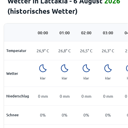
Wetter in Lattakia - 6 August
2026
(historisches Wetter)
00:00
01:00
02:00
03:00
0
Temperatur
26,9
°
C
26,8
°
C
26,5
°
C
26,3
°
C
2
Wetter
klar
klar
klar
klar
Niederschlag
0
mm
0
mm
0
mm
0
mm
0
Schnee
0%
0%
0%
0%