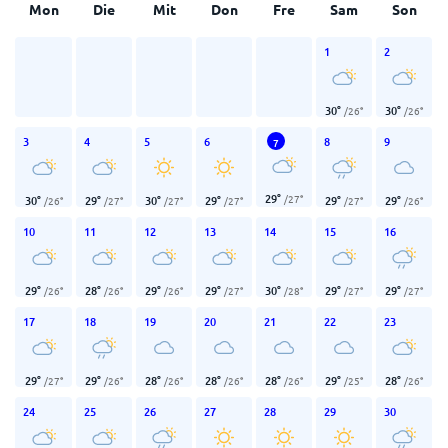
Mon
Die
Mit
Don
Fre
Sam
Son
1
2
30
°
30
°
/
26
°
/
26
°
3
4
5
6
8
9
7
29
°
/
27
°
30
°
29
°
30
°
29
°
29
°
29
°
/
26
°
/
27
°
/
27
°
/
27
°
/
27
°
/
26
°
10
11
12
13
14
15
16
29
°
28
°
29
°
29
°
30
°
29
°
29
°
/
26
°
/
26
°
/
26
°
/
27
°
/
28
°
/
27
°
/
27
°
17
18
19
20
21
22
23
29
°
29
°
28
°
28
°
28
°
29
°
28
°
/
27
°
/
26
°
/
26
°
/
26
°
/
26
°
/
25
°
/
26
°
24
25
26
27
28
29
30