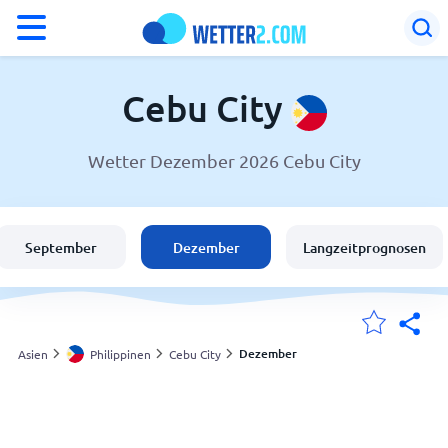
°F
°C
Cebu City
Wetter Dezember 2026 Cebu City
Wetter in Cebu City
Philippinen
September
Dezember
Langzeitprognosen
Schweiz
Deutschland
Dezember
Asien
Philippinen
Cebu City
Meine Standorte