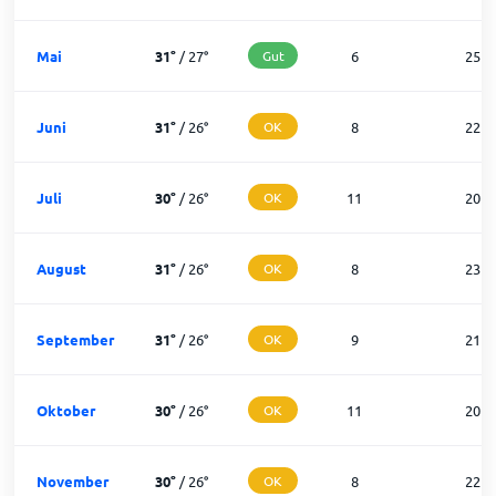
Mai
31
°
/
27
°
Gut
6
25
Juni
31
°
/
26
°
OK
8
22
Juli
30
°
/
26
°
OK
11
20
August
31
°
/
26
°
OK
8
23
September
31
°
/
26
°
OK
9
21
Oktober
30
°
/
26
°
OK
11
20
November
30
°
/
26
°
OK
8
22