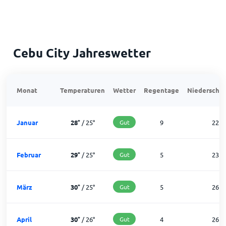
Cebu City Jahreswetter
Monat
Temperaturen
Wetter
Regentage
Niederschla
Januar
28
°
/
25
°
Gut
9
22
Februar
29
°
/
25
°
Gut
5
23
März
30
°
/
25
°
Gut
5
26
April
30
°
/
26
°
Gut
4
26