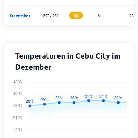
Dezember
29
°
/
25
°
OK
8
23
Temperaturen in Cebu City im
Dezember