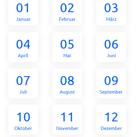
01
02
03
Januar
Februar
März
04
05
06
April
Mai
Juni
07
08
09
Juli
August
September
10
11
12
Oktober
November
Dezember