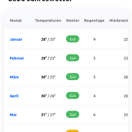
Monat
Temperaturen
Wetter
Regentage
Niederschla
Januar
28
°
/
25
°
Gut
9
22
Februar
29
°
/
25
°
Gut
5
23
März
30
°
/
25
°
Gut
5
26
April
30
°
/
26
°
Gut
4
26
Mai
31
°
/
27
°
Gut
6
25