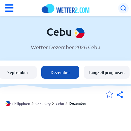
°F
°C
Cebu
Wetter Dezember 2026 Cebu
Wetter in Cebu
Philippinen
September
Dezember
Langzeitprognosen
Schweiz
Deutschland
Dezember
Philippinen
Cebu City
Cebu
Meine Standorte