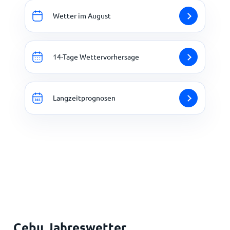
Wetter im August
14-Tage Wettervorhersage
Langzeitprognosen
Cebu Jahreswetter