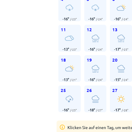
-16
°
-16
°
-16
°
/
-23
°
/
-24
°
/
-24
°
11
12
13
-13
°
-16
°
-17
°
/
-23
°
/
-24
°
/
-25
°
18
19
20
-13
°
-16
°
-15
°
/
-21
°
/
-24
°
/
-24
°
25
26
27
-16
°
-18
°
-17
°
/
-25
°
/
-27
°
/
-28
°
Klicken Sie auf einen Tag, um weit