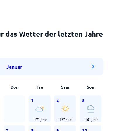
r das Wetter der letzten Jahre
Januar
Don
Fre
Sam
Son
1
2
3
-17
°
-16
°
-16
°
/
-23
°
/
-24
°
/
-23
°
7
8
9
10