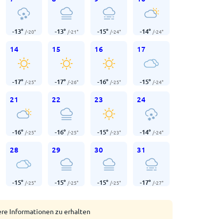
-13
°
-13
°
-15
°
-14
°
/
-20
°
/
-21
°
/
-24
°
/
-24
°
14
15
16
17
-17
°
-17
°
-16
°
-15
°
/
-25
°
/
-26
°
/
-25
°
/
-24
°
21
22
23
24
-16
°
-16
°
-15
°
-14
°
/
-25
°
/
-25
°
/
-23
°
/
-24
°
28
29
30
31
-15
°
-15
°
-15
°
-17
°
/
-25
°
/
-25
°
/
-25
°
/
-27
°
ere Informationen zu erhalten