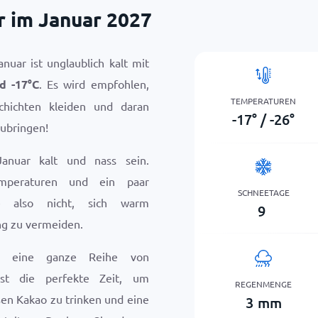
 im Januar 2027
nuar ist unglaublich kalt mit
nd
-17
°
C
. Es wird empfohlen,
TEMPERATUREN
chichten kleiden und daran
-17
°
/
-26
°
ubringen!
anuar kalt und nass sein.
emperaturen und ein paar
SCHNEETAGE
e also nicht, sich warm
9
ng zu vermeiden.
r eine ganze Reihe von
ist die perfekte Zeit, um
REGENMENGE
en Kakao zu trinken und eine
3
mm