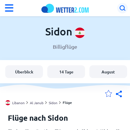
°F
°C
Sidon
Billigflüge
Wetter in Sidon
Libanon
Überblick
14 Tage
August
Schweiz
Deutschland
Flüge
Libanon
Al Janub
Sidon
Flüge nach Sidon
Meine Standorte