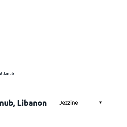
Al Janub
anub, Libanon