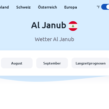
hland
Schweiz
Österreich
Europa
°F
Al Janub
Wetter Al Janub
August
September
Langzeitprognosen