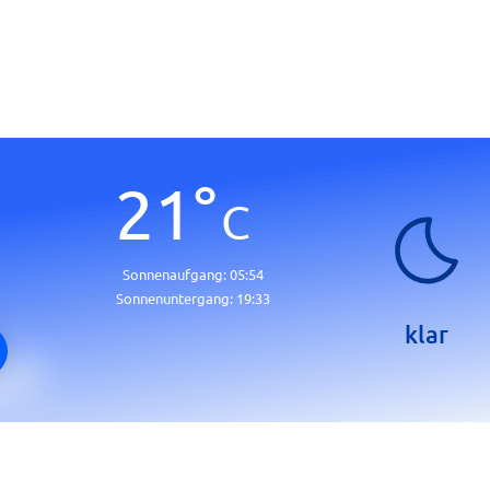
21
°
C
Sonnenaufgang:
05:54
Sonnenuntergang:
19:33
klar