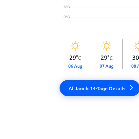
29
°
29
°
30
C
C
06 Aug
07 Aug
08 
Al Janub 14-Tage Details