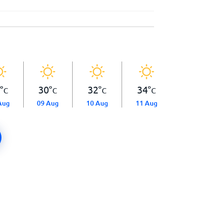
°
30
°
32
°
34
°
C
C
C
C
Aug
09 Aug
10 Aug
11 Aug