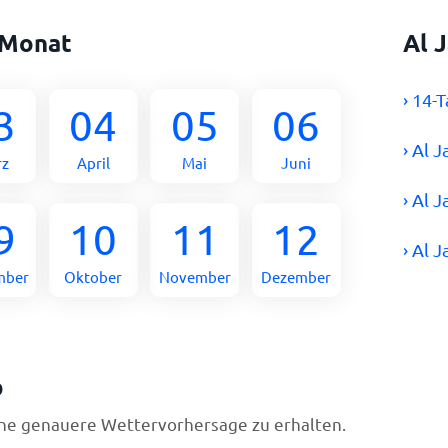
 Monat
Al 
› 14-
3
04
05
06
› Al 
rz
April
Mai
Juni
› Al 
9
10
11
12
› Al 
mber
Oktober
November
Dezember
b
ine genauere Wettervorhersage zu erhalten.