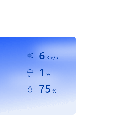
6
Km/h
1
%
75
%