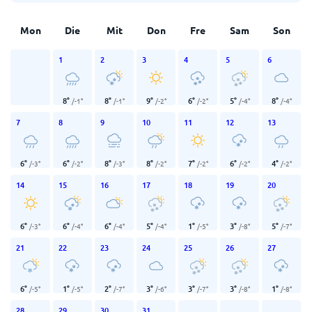
Mon
Die
Mit
Don
Fre
Sam
Son
1
2
3
4
5
6
8
°
8
°
9
°
6
°
5
°
8
°
/
-1
°
/
-1
°
/
-2
°
/
-2
°
/
-4
°
/
-4
°
7
8
9
10
11
12
13
6
°
6
°
8
°
8
°
7
°
6
°
4
°
/
-3
°
/
-2
°
/
-3
°
/
-2
°
/
-2
°
/
-2
°
/
-2
°
14
15
16
17
18
19
20
6
°
6
°
6
°
5
°
1
°
3
°
5
°
/
-3
°
/
-4
°
/
-4
°
/
-4
°
/
-5
°
/
-8
°
/
-7
°
21
22
23
24
25
26
27
6
°
1
°
2
°
3
°
3
°
3
°
1
°
/
-5
°
/
-5
°
/
-7
°
/
-6
°
/
-7
°
/
-8
°
/
-8
°
28
29
30
31