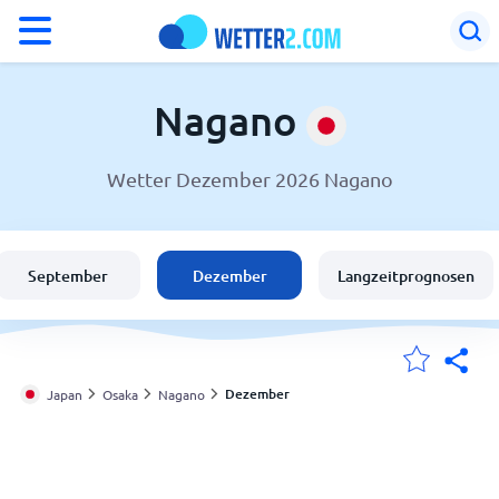
°F
°C
Nagano
Wetter Dezember 2026 Nagano
Wetter in Nagano
Japan
September
Dezember
Langzeitprognosen
Schweiz
Deutschland
Dezember
Japan
Osaka
Nagano
Meine Standorte