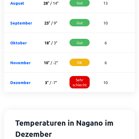
August
28
°
/
14
°
Gut
13
1
September
23
°
/
9
°
Gut
10
2
Oktober
18
°
/
3
°
Gut
6
2
November
10
°
/
-2
°
OK
6
2
Sehr
Dezember
3
°
/
-7
°
10
schlecht
Temperaturen in Nagano im
Dezember