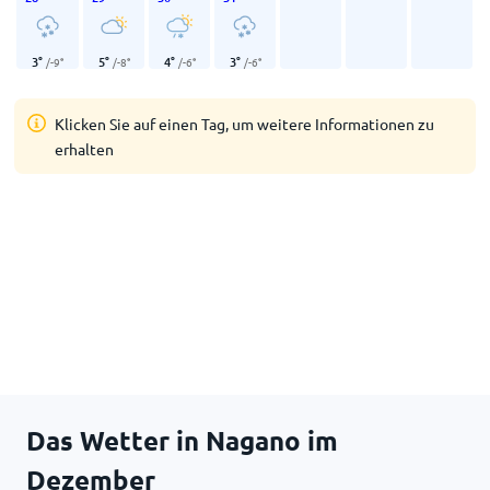
3
°
5
°
4
°
3
°
/
-9
°
/
-8
°
/
-6
°
/
-6
°
Klicken Sie auf einen Tag, um weitere Informationen zu
erhalten
Das Wetter in Nagano im
Dezember