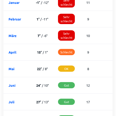
Sehr
Januar
-1
°
/
-12
°
11
schlecht
Sehr
Februar
1
°
/
-11
°
9
schlecht
Sehr
März
7
°
/
-6
°
10
1
schlecht
April
15
°
/
1
°
Schlecht
9
2
Mai
22
°
/
8
°
OK
8
2
Juni
24
°
/
10
°
Gut
12
1
Juli
27
°
/
13
°
Gut
17
1