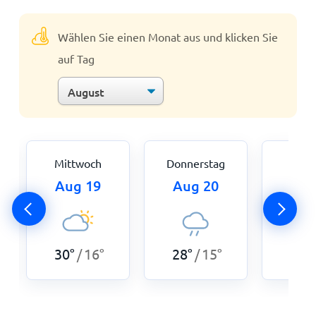
Wählen Sie einen Monat aus und klicken Sie
auf Tag
Mittwoch
Donnerstag
Fre
Aug 19
Aug 20
Aug
30
°
16
°
28
°
15
°
30
°
/
/