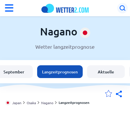
°F
°C
Nagano
Wetter langzeitprognose
Wetter in Nagano
Japan
September
Langzeitprognosen
Aktuelle
Schweiz
Deutschland
Langzeitprognosen
Japan
Osaka
Nagano
Meine Standorte