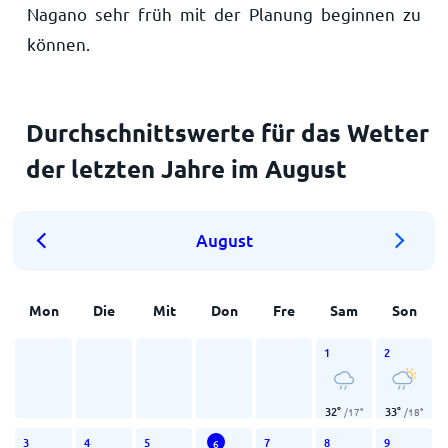
Nagano sehr früh mit der Planung beginnen zu
können.
Durchschnittswerte für das Wetter
der letzten Jahre im August
August
Mon
Die
Mit
Don
Fre
Sam
Son
1
2
32
°
33
°
/
17
°
/
18
°
3
4
5
7
8
9
6