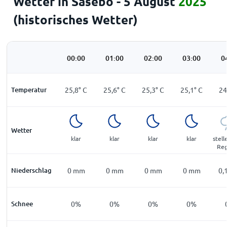
Wetter in Sasebo - 5 August
2025
(historisches Wetter)
00:00
01:00
02:00
03:00
0
Temperatur
25,8
°
C
25,6
°
C
25,3
°
C
25,1
°
C
24
Wetter
klar
klar
klar
klar
stel
Reg
Niederschlag
0
mm
0
mm
0
mm
0
mm
0,
Schnee
0%
0%
0%
0%