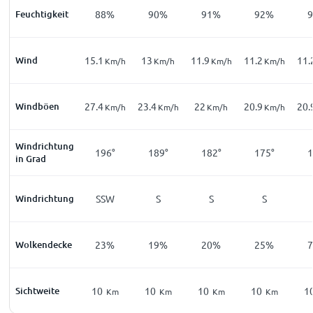
Feuchtigkeit
88%
90%
91%
92%
Wind
15.1
13
11.9
11.2
11.
Km/h
Km/h
Km/h
Km/h
Windböen
27.4
23.4
22
20.9
20.
Km/h
Km/h
Km/h
Km/h
Windrichtung
196°
189°
182°
175°
1
in Grad
Windrichtung
SSW
S
S
S
Wolkendecke
23%
19%
20%
25%
Sichtweite
10
10
10
10
1
Km
Km
Km
Km