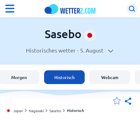
°F
°C
Sasebo
Historisches wetter -
5. August
Wetter in Sasebo
Japan
Morgen
Historisch
Webcam
Schweiz
Deutschland
Historisch
Japan
Nagasaki
Sasebo
Meine Standorte