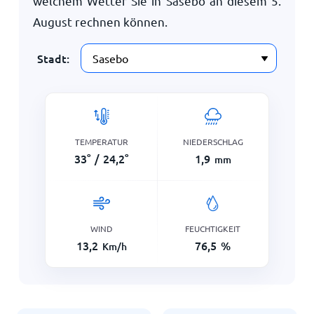
welchem Wetter Sie in Sasebo an diesem
5.
August
rechnen können.
Stadt:
TEMPERATUR
NIEDERSCHLAG
33
°
/
24,2
°
1,9
mm
WIND
FEUCHTIGKEIT
13,2
76,5
%
Km/h