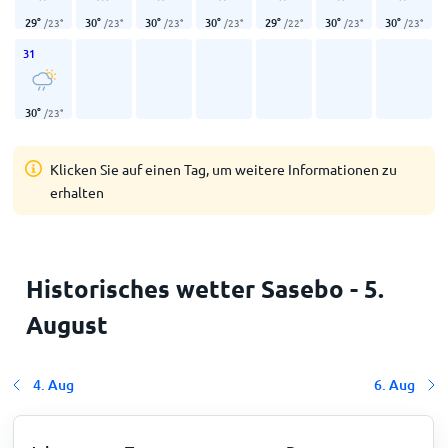
29
°
30
°
30
°
30
°
29
°
30
°
30
°
/
23
°
/
23
°
/
23
°
/
23
°
/
22
°
/
23
°
/
23
°
31
30
°
/
23
°
Klicken Sie auf einen Tag, um weitere Informationen zu
erhalten
Historisches wetter Sasebo - 5.
August
4. Aug
6. Aug