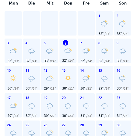
Mon
Die
Mit
Don
Fre
Sam
Son
1
2
32
°
33
°
/
24
°
/
24
°
3
4
5
7
8
9
6
32
°
/
24
°
33
°
32
°
33
°
32
°
32
°
30
°
/
23
°
/
24
°
/
24
°
/
24
°
/
24
°
/
24
°
10
11
12
13
14
15
16
30
°
30
°
29
°
30
°
30
°
29
°
30
°
/
24
°
/
24
°
/
23
°
/
22
°
/
22
°
/
24
°
/
23
°
17
18
19
20
21
22
23
29
°
30
°
30
°
30
°
31
°
31
°
31
°
/
23
°
/
23
°
/
22
°
/
23
°
/
23
°
/
24
°
/
24
°
24
25
26
27
28
29
30