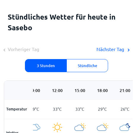
Stündliches Wetter für heute in
Sasebo
Vorheriger Tag
Nächster Tag
3 Stunden
Stündliche
06:00
09:00
12:00
15:00
18:00
21:00
Temperatur
24
°
C
29
°
C
33
°
C
33
°
C
29
°
C
26
°
C
Wetter