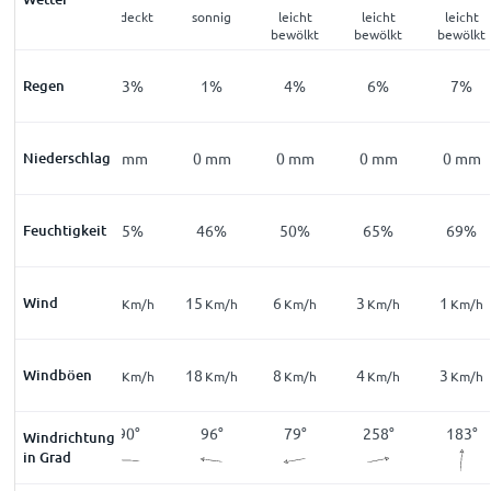
bedeckt
bedeckt
sonnig
leicht
leicht
leicht
bewölkt
bewölkt
bewölkt
Regen
15
%
13
%
1
%
4
%
6
%
7
%
Niederschlag
0
mm
0
mm
0
mm
0
mm
0
mm
0
mm
Feuchtigkeit
64
%
55
%
46
%
50
%
65
%
69
%
Wind
8
12
15
6
3
1
Km/h
Km/h
Km/h
Km/h
Km/h
Km/h
17
Windböen
14
18
8
4
3
Km/h
Km/h
Km/h
Km/h
Km/h
Km/h
73
°
90
°
96
°
79
°
258
°
183
°
Windrichtung
in Grad