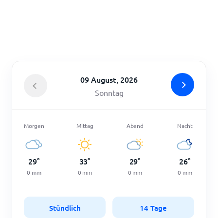
Startseite
09 August, 2026
Sonntag
Morgen
Mittag
Abend
Nacht
29
°
33
°
29
°
26
°
0
mm
0
mm
0
mm
0
mm
Stündlich
14 Tage