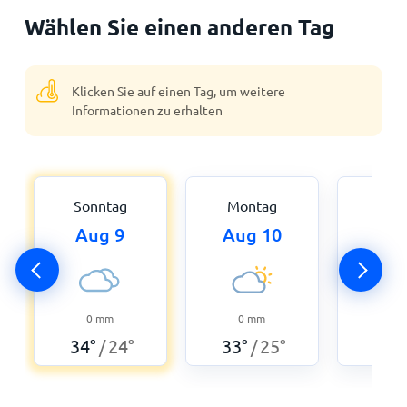
Wählen Sie einen anderen Tag
Klicken Sie auf einen Tag, um weitere
Informationen zu erhalten
Sonntag
Montag
Dien
Aug 9
Aug 10
Aug
0
mm
0
mm
0
34
°
24
°
33
°
25
°
32
°
/
/