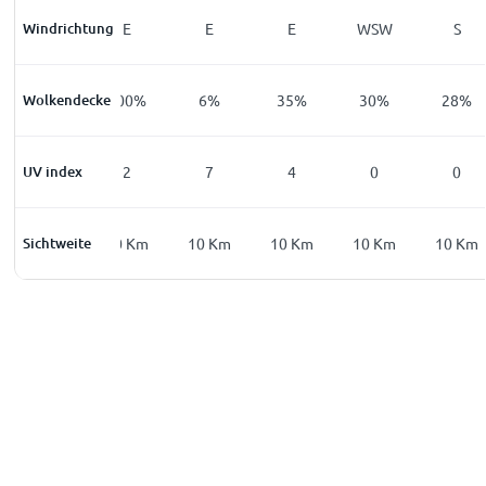
Windrichtung
ENE
E
E
E
WSW
S
Wolkendecke
100
%
100
%
6
%
35
%
30
%
28
%
UV index
0
2
7
4
0
0
Sichtweite
10
Km
10
Km
10
Km
10
Km
10
Km
10
Km