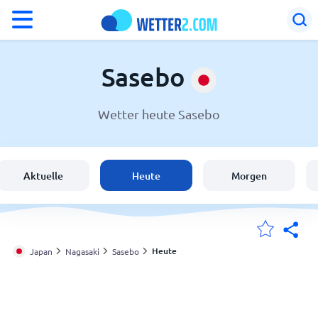
°F
°C
Sasebo
Wetter heute Sasebo
Wetter in Sasebo
Japan
Aktuelle
Heute
Morgen
Schweiz
Deutschland
Heute
Japan
Nagasaki
Sasebo
Meine Standorte