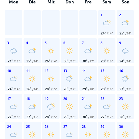
Mon
Die
Mit
Don
Fre
Sam
Son
1
2
24
°
25
°
/
14
°
/
14
°
3
4
5
6
7
8
9
21
°
25
°
26
°
30
°
30
°
28
°
24
°
/
13
°
/
14
°
/
14
°
/
15
°
/
17
°
/
16
°
/
14
°
10
11
12
13
14
15
16
24
°
26
°
28
°
28
°
29
°
28
°
27
°
/
14
°
/
14
°
/
15
°
/
17
°
/
18
°
/
16
°
/
17
°
17
18
19
20
21
22
23
27
°
27
°
28
°
29
°
30
°
27
°
28
°
/
16
°
/
15
°
/
15
°
/
16
°
/
18
°
/
17
°
/
17
°
24
25
26
27
28
29
30