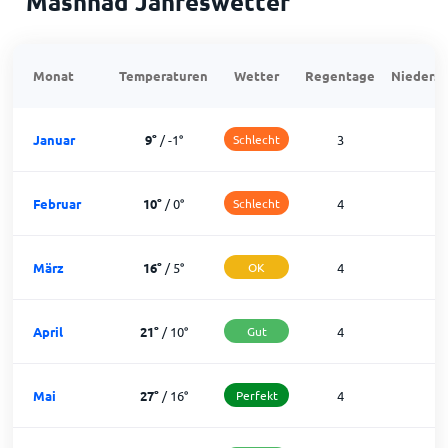
Mashhad Jahreswetter
Monat
Temperaturen
Wetter
Regentage
Niedersc
Januar
9
°
/
-1
°
Schlecht
3
2
Februar
10
°
/
0
°
Schlecht
4
1
März
16
°
/
5
°
OK
4
2
April
21
°
/
10
°
Gut
4
2
Mai
27
°
/
16
°
Perfekt
4
2