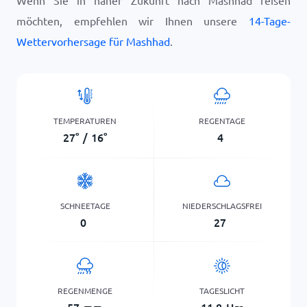
Wenn Sie in naher Zukunft nach Mashhad reisen
möchten, empfehlen wir Ihnen unsere
14-Tage-
Wettervorhersage für Mashhad
.
TEMPERATUREN
REGENTAGE
27
°
/
16
°
4
SCHNEETAGE
NIEDERSCHLAGSFREI
0
27
REGENMENGE
TAGESLICHT
57
mm
11,8
Hrs