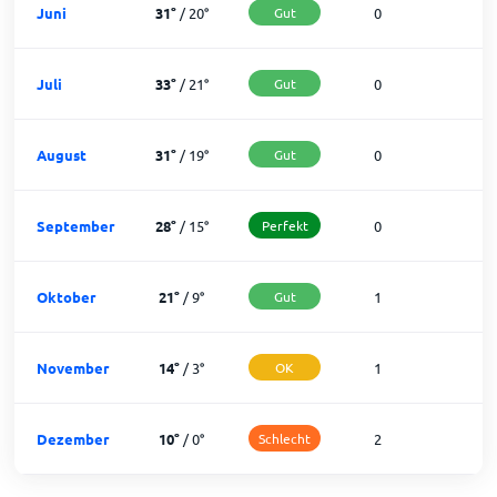
Juni
31
°
/
20
°
Gut
0
3
Juli
33
°
/
21
°
Gut
0
3
August
31
°
/
19
°
Gut
0
3
September
28
°
/
15
°
Perfekt
0
3
Oktober
21
°
/
9
°
Gut
1
3
November
14
°
/
3
°
OK
1
2
Dezember
10
°
/
0
°
Schlecht
2
2