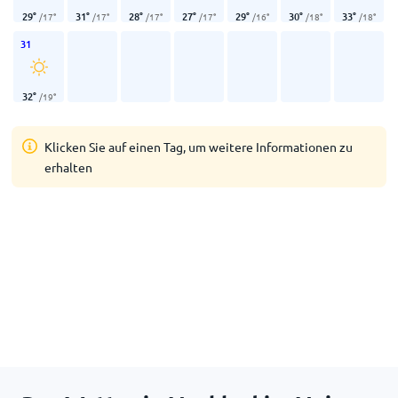
29
°
31
°
28
°
27
°
29
°
30
°
33
°
/
17
°
/
17
°
/
17
°
/
17
°
/
16
°
/
18
°
/
18
°
31
32
°
/
19
°
Klicken Sie auf einen Tag, um weitere Informationen zu
erhalten