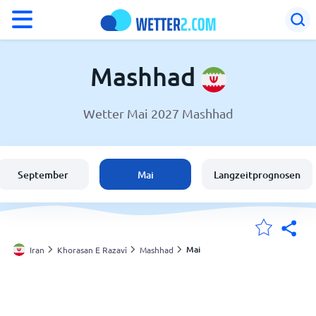
°F
°C
Mashhad
Wetter Mai 2027 Mashhad
Wetter in Mashhad
Iran
September
Mai
Langzeitprognosen
Schweiz
Deutschland
Mai
Iran
Khorasan E Razavi
Mashhad
Meine Standorte