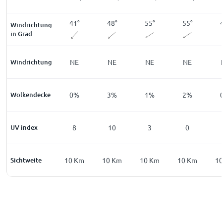
7
°
50
°
41
°
48
°
55
°
55
°
Windrichtung
in Grad
NE
Windrichtung
NE
NE
NE
NE
NE
%
Wolkendecke
1
%
0
%
3
%
1
%
2
%
0
UV index
1
8
10
3
0
Km
Sichtweite
10
Km
10
Km
10
Km
10
Km
10
Km
1