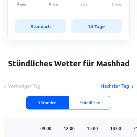
0
mm
0
mm
0
mm
0
mm
Stündlich
14 Tage
Stündliches Wetter für Mashhad
Vorheriger Tag
Nächster Tag
3 Stunden
Stündliche
:00
06:00
09:00
12:00
15:00
18:00
2