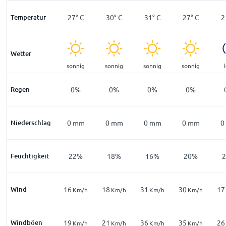
°
C
Temperatur
23
°
C
27
°
C
30
°
C
31
°
C
27
°
C
2
Wetter
ar
sonnig
sonnig
sonnig
sonnig
sonnig
%
Regen
1
%
0
%
0
%
0
%
0
%
mm
Niederschlag
0
mm
0
mm
0
mm
0
mm
0
mm
0
4
%
Feuchtigkeit
30
%
22
%
18
%
16
%
20
%
Wind
8
16
18
31
30
17
m/h
Km/h
Km/h
Km/h
Km/h
Km/h
Windböen
9
19
21
36
35
26
m/h
Km/h
Km/h
Km/h
Km/h
Km/h