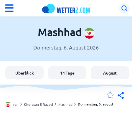
°F
°C
Mashhad
Donnerstag, 6. August 2026
Wetter in Mashhad
Iran
Überblick
14 Tage
August
Schweiz
Deutschland
Donnerstag, 6. august
Iran
Khorasan E Razavi
Mashhad
Meine Standorte