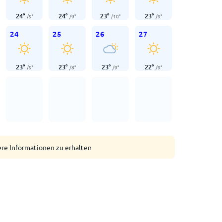
24
°
24
°
23
°
23
°
/
9
°
/
9
°
/
10
°
/
9
°
24
25
26
27
23
°
23
°
23
°
22
°
/
9
°
/
8
°
/
9
°
/
9
°
ere Informationen zu erhalten