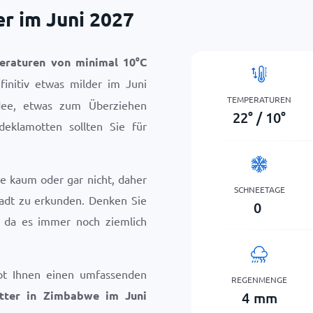
r im Juni 2027
eraturen von minimal
10
°
C
finitiv etwas milder im Juni
TEMPERATUREN
Idee, etwas zum Überziehen
22
°
/
10
°
deklamotten sollten Sie für
e kaum oder gar nicht, daher
SCHNEETAGE
tadt zu erkunden. Denken Sie
0
, da es immer noch ziemlich
bt Ihnen einen umfassenden
REGENMENGE
tter in Zimbabwe im Juni
4
mm