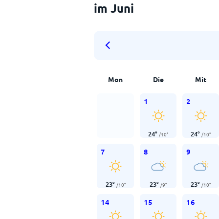
im Juni
Mon
Die
Mit
1
2
24
°
24
°
/
10
°
/
10
°
7
8
9
23
°
23
°
23
°
/
10
°
/
9
°
/
10
°
14
15
16