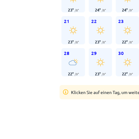
23
°
24
°
24
°
/
8
°
/
8
°
/
9
°
21
22
23
23
°
23
°
22
°
/
8
°
/
8
°
/
8
°
28
29
30
22
°
23
°
22
°
/
9
°
/
9
°
/
9
°
Klicken Sie auf einen Tag, um weit