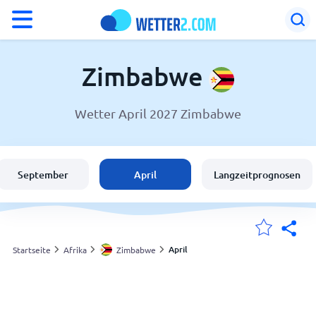
°F
°C
Zimbabwe
Wetter April 2027 Zimbabwe
Wetter in Zimbabwe
Zimbabwe
September
April
Langzeitprognosen
Schweiz
Deutschland
April
Startseite
Afrika
Zimbabwe
Meine Standorte