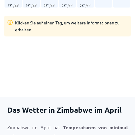
27
°
26
°
25
°
26
°
26
°
/
13
°
/
13
°
/
13
°
/
12
°
/
12
°
Klicken Sie auf einen Tag, um weitere Informationen zu
erhalten
Das Wetter in Zimbabwe im April
Zimbabwe im April hat
Temperaturen von minimal