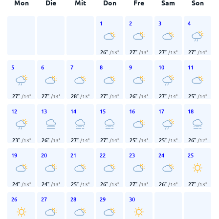
Mon
Die
Mit
Don
Fre
Sam
Son
1
2
3
4
26
°
27
°
27
°
27
°
/
13
°
/
13
°
/
13
°
/
14
°
5
6
7
8
9
10
11
27
°
27
°
28
°
27
°
26
°
27
°
25
°
/
14
°
/
14
°
/
13
°
/
14
°
/
14
°
/
14
°
/
14
°
12
13
14
15
16
17
18
23
°
26
°
27
°
27
°
25
°
25
°
26
°
/
13
°
/
13
°
/
14
°
/
14
°
/
14
°
/
13
°
/
12
°
19
20
21
22
23
24
25
24
°
24
°
25
°
26
°
27
°
26
°
27
°
/
13
°
/
13
°
/
13
°
/
13
°
/
13
°
/
14
°
/
13
°
26
27
28
29
30