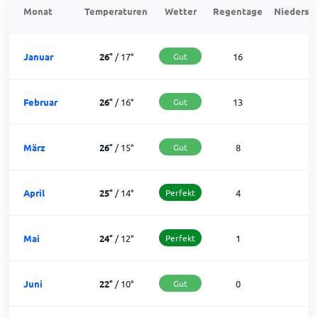
Monat
Temperaturen
Wetter
Regentage
Niedersch
Januar
26
°
/
17
°
Gut
16
1
Februar
26
°
/
16
°
Gut
13
1
März
26
°
/
15
°
Gut
8
2
April
25
°
/
14
°
Perfekt
4
2
Mai
24
°
/
12
°
Perfekt
1
3
Juni
22
°
/
10
°
Gut
0
3