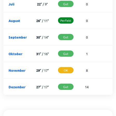
Juli
22
°
/
9
°
Gut
0
3
August
26
°
/
11
°
Perfekt
0
3
September
30
°
/
14
°
Gut
0
3
Oktober
31
°
/
16
°
Gut
1
3
November
29
°
/
17
°
OK
8
2
Dezember
27
°
/
17
°
Gut
14
1