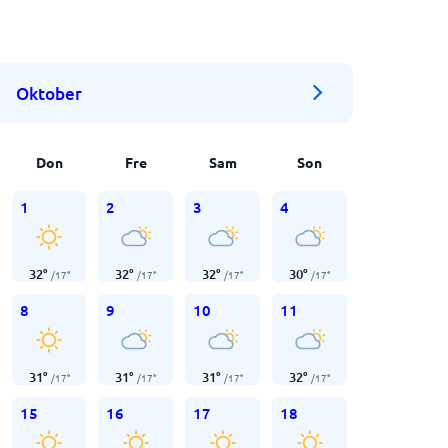
Oktober
Don
Fre
Sam
Son
1
2
3
4
32
°
32
°
32
°
30
°
/
17
°
/
17
°
/
17
°
/
17
°
8
9
10
11
31
°
31
°
31
°
32
°
/
17
°
/
17
°
/
17
°
/
17
°
15
16
17
18