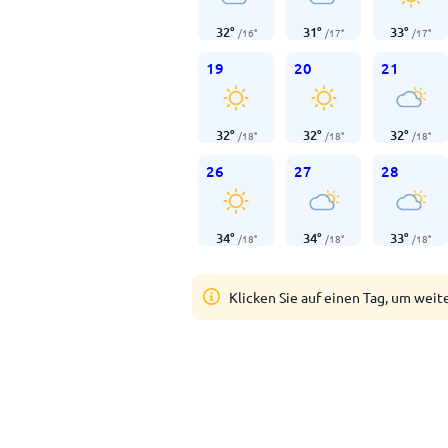
32
°
31
°
33
°
/
16
°
/
17
°
/
17
°
19
20
21
32
°
32
°
32
°
/
18
°
/
18
°
/
18
°
26
27
28
34
°
34
°
33
°
/
18
°
/
18
°
/
18
°
Klicken Sie auf einen Tag, um weit