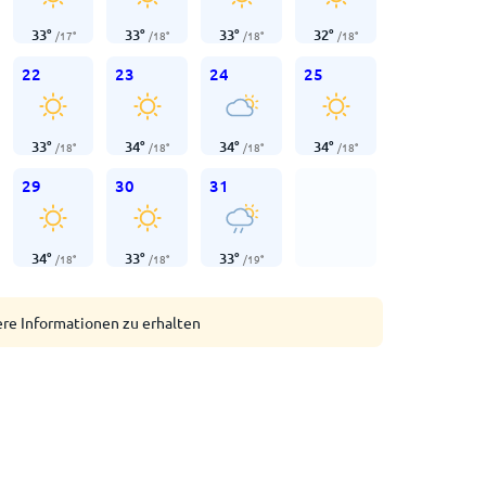
33
°
33
°
33
°
32
°
/
17
°
/
18
°
/
18
°
/
18
°
22
23
24
25
33
°
34
°
34
°
34
°
/
18
°
/
18
°
/
18
°
/
18
°
29
30
31
34
°
33
°
33
°
/
18
°
/
18
°
/
19
°
ere Informationen zu erhalten