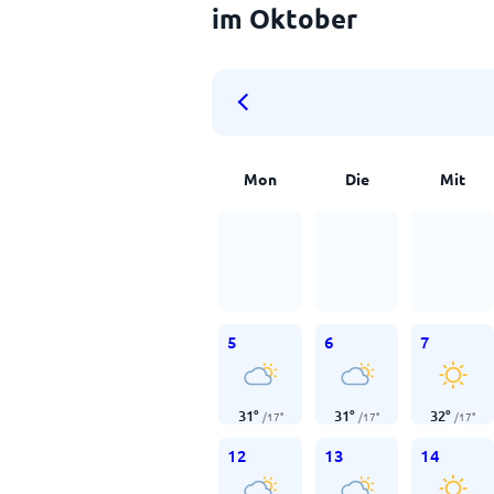
im Oktober
Mon
Die
Mit
5
6
7
31
°
31
°
32
°
/
17
°
/
17
°
/
17
°
12
13
14