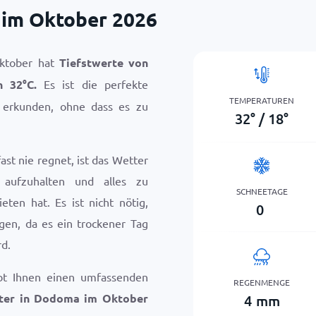
im Oktober 2026
ktober hat
Tiefstwerte von
on
32
°
C
.
Es ist die perfekte
TEMPERATUREN
erkunden, ohne dass es zu
32
°
/
18
°
st nie regnet, ist das Wetter
 aufzuhalten und alles zu
SCHNEETAGE
ten hat. Es ist nicht nötig,
0
gen, da es ein trockener Tag
d.
bt Ihnen einen umfassenden
REGENMENGE
ter in Dodoma im Oktober
4
mm