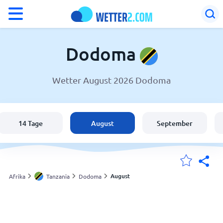
°F
°C
Dodoma
Wetter August 2026 Dodoma
Wetter in Dodoma
Tanzania
14 Tage
August
September
Schweiz
Deutschland
August
Afrika
Tanzania
Dodoma
Meine Standorte