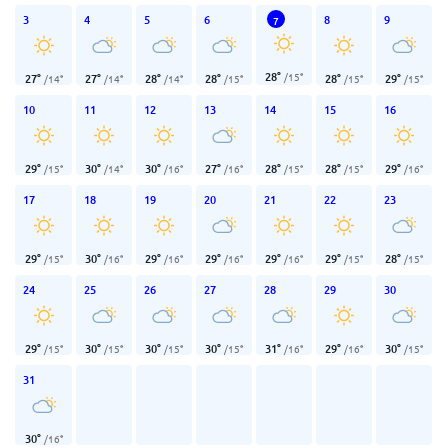
3
4
5
6
8
9
7
28
°
/
15
°
27
°
27
°
28
°
28
°
28
°
29
°
/
14
°
/
14
°
/
14
°
/
15
°
/
15
°
/
15
°
10
11
12
13
14
15
16
29
°
30
°
30
°
27
°
28
°
28
°
29
°
/
15
°
/
14
°
/
16
°
/
16
°
/
15
°
/
15
°
/
16
°
17
18
19
20
21
22
23
29
°
30
°
29
°
29
°
29
°
29
°
28
°
/
15
°
/
16
°
/
16
°
/
16
°
/
16
°
/
15
°
/
15
°
24
25
26
27
28
29
30
29
°
30
°
30
°
30
°
31
°
29
°
30
°
/
15
°
/
15
°
/
15
°
/
15
°
/
16
°
/
16
°
/
15
°
31
30
°
/
16
°