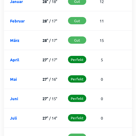
Januar
28
°
/
18
°
Gut
12
1
Februar
28
°
/
17
°
Gut
11
1
März
28
°
/
17
°
Gut
15
1
April
27
°
/
17
°
Perfekt
5
2
Mai
27
°
/
16
°
Perfekt
0
3
Juni
27
°
/
15
°
Perfekt
0
3
Juli
27
°
/
14
°
Perfekt
0
3