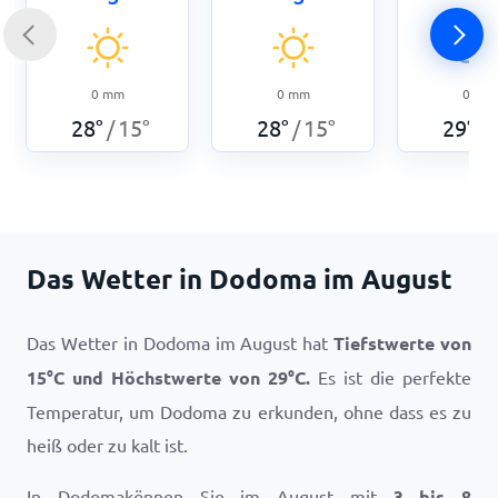
0
mm
0
mm
0
mm
28
°
15
°
28
°
15
°
29
°
/
/
/
Das Wetter in Dodoma im August
Das Wetter in Dodoma im August hat
Tiefstwerte von
15
°
C
und Höchstwerte von
29
°
C
.
Es ist die perfekte
Temperatur, um Dodoma zu erkunden, ohne dass es zu
heiß oder zu kalt ist.
In Dodomakönnen Sie im August mit
3 bis 8