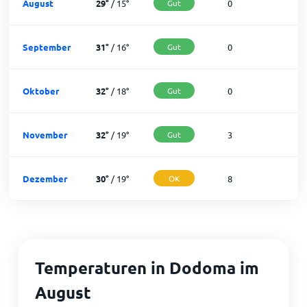
August
29
°
/
15
°
Gut
0
3
September
31
°
/
16
°
Gut
0
3
Oktober
32
°
/
18
°
Gut
0
3
November
32
°
/
19
°
Gut
3
2
Dezember
30
°
/
19
°
OK
8
2
Temperaturen in Dodoma im
August