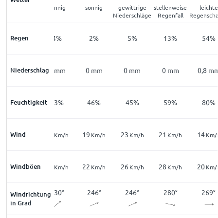
Rauchdunst
sonnig
sonnig
gewittrige
stellenweise
leichte
Niederschläge
Regenfall
Regensch
Regen
9
%
4
%
2
%
5
%
13
%
54
%
Niederschlag
0
mm
0
mm
0
mm
0
mm
0
mm
0,8
m
Feuchtigkeit
78
%
63
%
46
%
45
%
59
%
80
%
16
Wind
22
19
23
21
14
Km/h
Km/h
Km/h
Km/h
Km/h
Km/
27
Windböen
25
22
26
28
20
Km/h
Km/h
Km/h
Km/h
Km/h
Km/
229
°
230
°
246
°
246
°
280
°
269
°
Windrichtung
in Grad