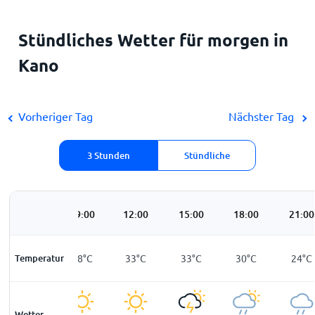
Stündliches Wetter für morgen in
Kano
Vorheriger Tag
Nächster Tag
3 Stunden
Stündliche
06:00
09:00
12:00
15:00
18:00
21:00
Temperatur
23
°
C
28
°
C
33
°
C
33
°
C
30
°
C
24
°
C
Wetter