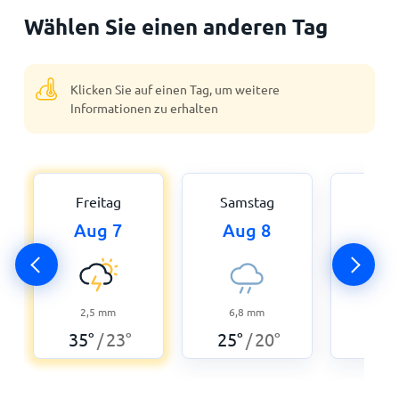
Wählen Sie einen anderen Tag
Klicken Sie auf einen Tag, um weitere
Informationen zu erhalten
Freitag
Samstag
Son
Aug 7
Aug 8
Au
2,5
mm
6,8
mm
0,3
35
°
23
°
25
°
20
°
32
°
/
/