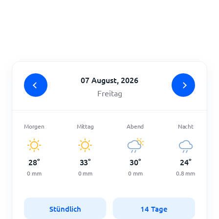
Startseite
07 August, 2026
Freitag
Morgen
Mittag
Abend
Nacht
28
°
33
°
30
°
24
°
0
mm
0
mm
0
mm
0.8
mm
Stündlich
14 Tage