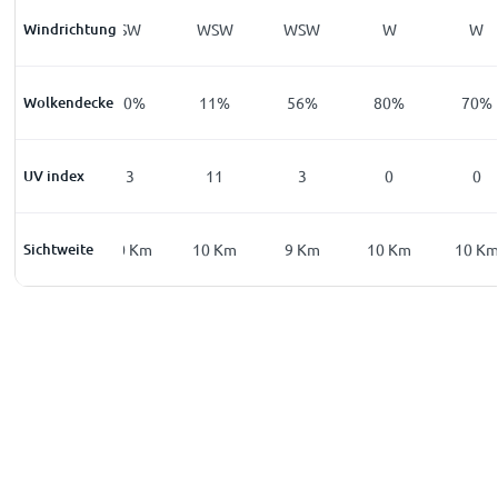
Windrichtung
SW
SW
WSW
WSW
W
W
Wolkendecke
9
%
10
%
11
%
56
%
80
%
70
%
UV index
0
3
11
3
0
0
Sichtweite
9
Km
10
Km
10
Km
9
Km
10
Km
10
K