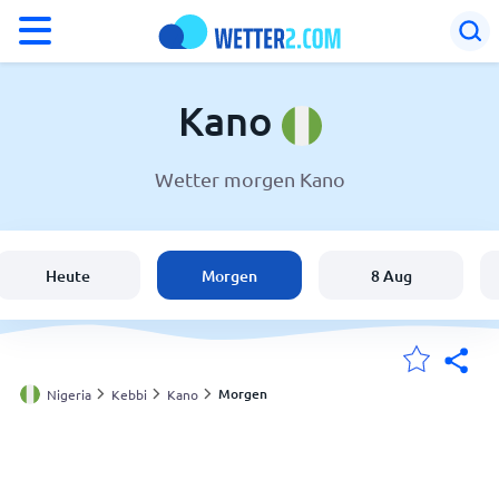
°F
°C
Kano
Wetter morgen Kano
Wetter in Kano
Nigeria
Heute
Morgen
8 Aug
Schweiz
Deutschland
Morgen
Nigeria
Kebbi
Kano
Meine Standorte