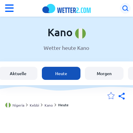
°F
°C
Kano
Wetter heute Kano
Wetter in Kano
Nigeria
Aktuelle
Heute
Morgen
Schweiz
Deutschland
Heute
Nigeria
Kebbi
Kano
Meine Standorte