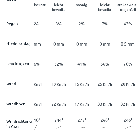
leicht
Rauchdunst
leicht
sonnig
leicht
stellenwei
bewölkt
bewölkt
bewölkt
Regenfall
Regen
13
%
6
%
3
%
2
%
7
%
43
%
Niederschlag
0
mm
0
mm
0
mm
0
mm
0
mm
0,5
mm
Feuchtigkeit
78
%
66
%
52
%
41
%
56
%
70
%
17
Wind
18
19
15
25
20
Km/h
Km/h
Km/h
Km/h
Km/h
Km/h
27
Windböen
23
22
17
33
32
Km/h
Km/h
Km/h
Km/h
Km/h
Km/h
215
°
210
°
244
°
275
°
260
°
246
°
Windrichtung
in Grad