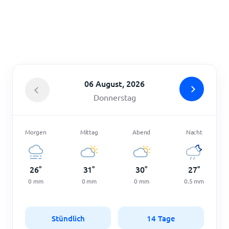
Startseite
06 August, 2026
Donnerstag
Morgen
Mittag
Abend
Nacht
26
°
31
°
30
°
27
°
0
mm
0
mm
0
mm
0.5
mm
Stündlich
14 Tage