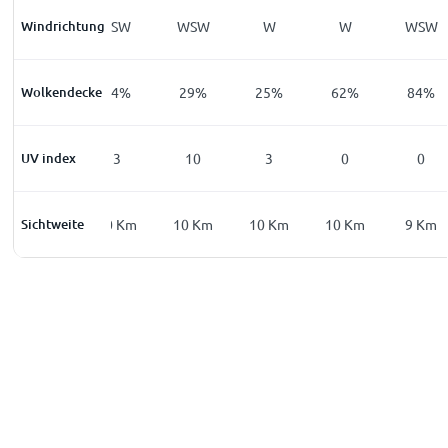
Windrichtung
SW
SSW
WSW
W
W
WSW
Wolkendecke
46
%
24
%
29
%
25
%
62
%
84
%
UV index
0
3
10
3
0
0
Sichtweite
6
Km
10
Km
10
Km
10
Km
10
Km
9
Km