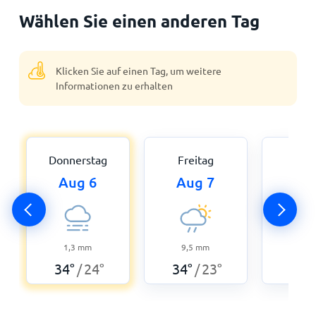
Wählen Sie einen anderen Tag
Klicken Sie auf einen Tag, um weitere
Informationen zu erhalten
Donnerstag
Freitag
Sam
Aug 6
Aug 7
Au
1,3
mm
9,5
mm
3,3
34
°
24
°
34
°
23
°
29
°
/
/