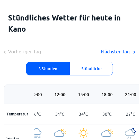
Stündliches Wetter für heute in
Kano
Vorheriger Tag
Nächster Tag
3 Stunden
Stündliche
06:00
09:00
12:00
15:00
18:00
21:00
Temperatur
24
°
C
26
°
C
31
°
C
34
°
C
30
°
C
27
°
C
Wetter