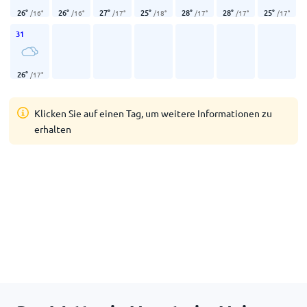
26
°
26
°
27
°
25
°
28
°
28
°
25
°
/
16
°
/
16
°
/
17
°
/
18
°
/
17
°
/
17
°
/
17
°
31
26
°
/
17
°
Klicken Sie auf einen Tag, um weitere Informationen zu
erhalten