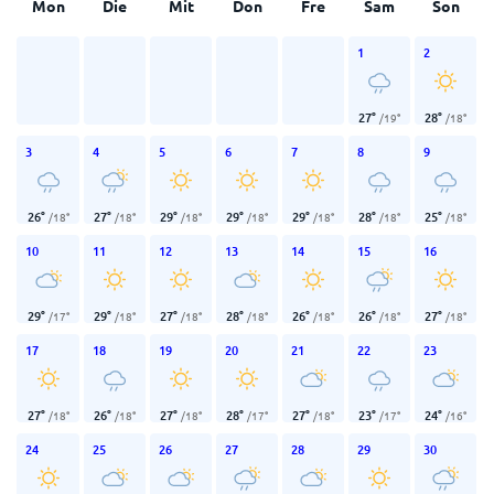
Mon
Die
Mit
Don
Fre
Sam
Son
1
2
27
°
28
°
/
19
°
/
18
°
3
4
5
6
7
8
9
26
°
27
°
29
°
29
°
29
°
28
°
25
°
/
18
°
/
18
°
/
18
°
/
18
°
/
18
°
/
18
°
/
18
°
10
11
12
13
14
15
16
29
°
29
°
27
°
28
°
26
°
26
°
27
°
/
17
°
/
18
°
/
18
°
/
18
°
/
18
°
/
18
°
/
18
°
17
18
19
20
21
22
23
27
°
26
°
27
°
28
°
27
°
23
°
24
°
/
18
°
/
18
°
/
18
°
/
17
°
/
18
°
/
17
°
/
16
°
24
25
26
27
28
29
30