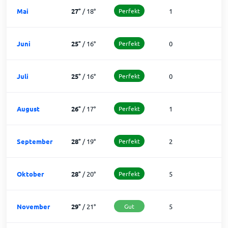
Mai
27
°
/
18
°
Perfekt
1
3
Juni
25
°
/
16
°
Perfekt
0
3
Juli
25
°
/
16
°
Perfekt
0
3
August
26
°
/
17
°
Perfekt
1
3
September
28
°
/
19
°
Perfekt
2
2
Oktober
28
°
/
20
°
Perfekt
5
2
November
29
°
/
21
°
Gut
5
2