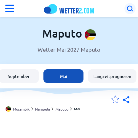
°F
°C
Maputo
Wetter Mai 2027 Maputo
Wetter in Maputo
Mosambik
September
Mai
Langzeitprognosen
Schweiz
Deutschland
Mai
Mosambik
Nampula
Maputo
Meine Standorte