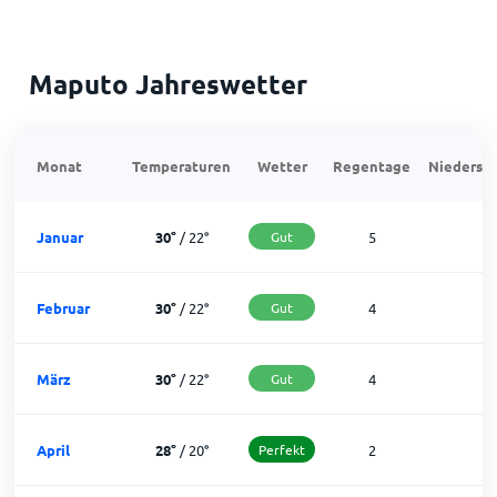
Maputo Jahreswetter
Monat
Temperaturen
Wetter
Regentage
Niedersch
Januar
30
°
/
22
°
Gut
5
2
Februar
30
°
/
22
°
Gut
4
2
März
30
°
/
22
°
Gut
4
2
April
28
°
/
20
°
Perfekt
2
2