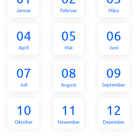
Januar
Februar
März
04
05
06
April
Mai
Juni
07
08
09
Juli
August
September
10
11
12
Oktober
November
Dezember