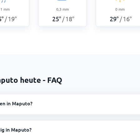
1
mm
0,3
mm
0
mm
5
°
19
°
25
°
18
°
29
°
16
°
/
/
/
aputo heute - FAQ
nen in Maputo?
ig in Maputo?