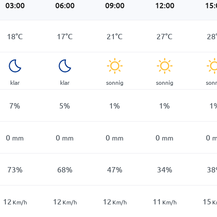
03:00
06:00
09:00
12:00
15:
18
°
C
17
°
C
21
°
C
27
°
C
28
klar
klar
sonnig
sonnig
son
7
%
5
%
1
%
1
%
1
0
0
0
0
0
mm
mm
mm
mm
73
%
68
%
47
%
34
%
38
12
12
12
11
15
Km/h
Km/h
Km/h
Km/h
K