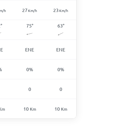
27
23
m/h
Km/h
Km/h
2
°
75
°
63
°
E
ENE
ENE
%
0
%
0
%
0
0
10
10
Km
Km
Km