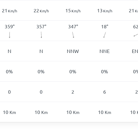
21
22
15
13
21
Km/h
Km/h
Km/h
Km/h
K
359
°
357
°
347
°
18
°
6
N
N
NNW
NNE
EN
0
%
0
%
0
%
0
%
0
0
0
2
6
2
10
10
10
10
10
Km
Km
Km
Km