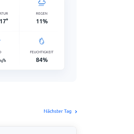
ATUR
REGEN
17
°
11
%
D
FEUCHTIGKEIT
84
%
m/h
Nächster Tag