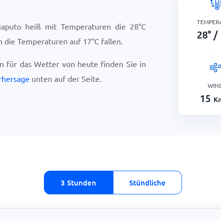
TEMPER
Maputo heiß mit Temperaturen die
28
°
C
28
°
/
en die Temperaturen auf
17
°
C
fallen.
en für das Wetter von heute finden Sie in
rhersage
unten auf der Seite.
WIN
15
K
3 Stunden
Stündliche