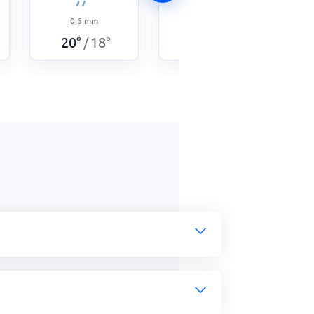
0,5
mm
9
mm
20
°
18
°
18
°
15
°
/
/