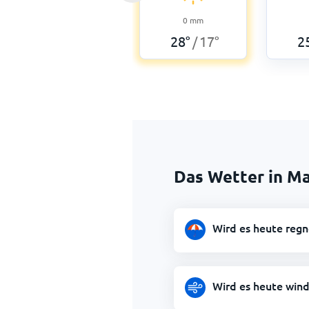
0
mm
28
°
17
°
2
/
Das Wetter in M
Wird es heute reg
Wird es heute wind