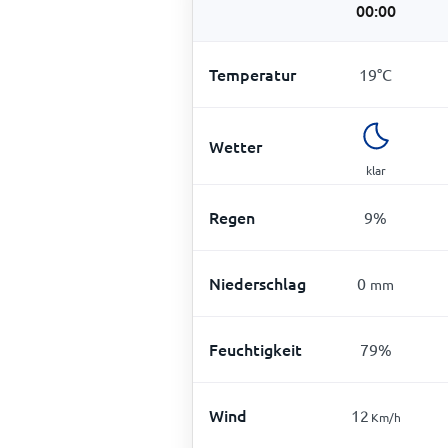
00:00
Temperatur
19
°
C
Wetter
klar
Regen
9
%
Niederschlag
0
mm
Feuchtigkeit
79
%
Wind
12
Km/h