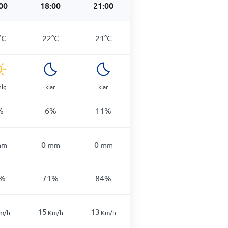
00
18:00
21:00
°
C
22
°
C
21
°
C
nig
klar
klar
%
6
%
11
%
0
0
mm
mm
mm
%
71
%
84
%
15
13
m/h
Km/h
Km/h