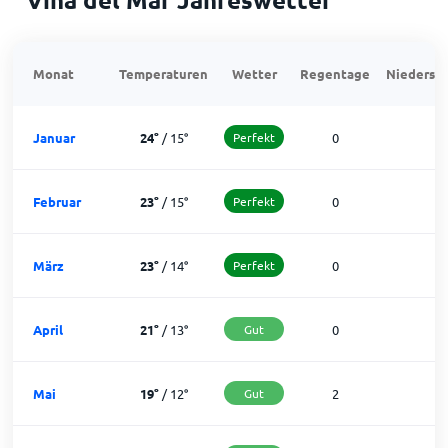
Monat
Temperaturen
Wetter
Regentage
Niedersch
Januar
24
°
/
15
°
Perfekt
0
3
Februar
23
°
/
15
°
Perfekt
0
2
März
23
°
/
14
°
Perfekt
0
3
April
21
°
/
13
°
Gut
0
3
Mai
19
°
/
12
°
Gut
2
2