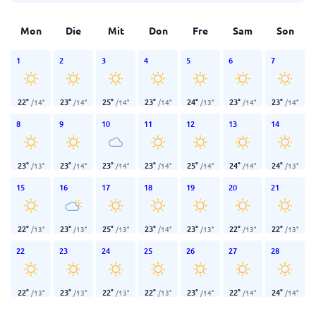
Mon
Die
Mit
Don
Fre
Sam
Son
1
2
3
4
5
6
7
22
°
23
°
25
°
23
°
24
°
23
°
23
°
/
14
°
/
14
°
/
14
°
/
14
°
/
13
°
/
14
°
/
14
°
8
9
10
11
12
13
14
23
°
23
°
23
°
23
°
25
°
24
°
24
°
/
13
°
/
14
°
/
14
°
/
14
°
/
14
°
/
14
°
/
13
°
15
16
17
18
19
20
21
22
°
23
°
25
°
23
°
23
°
22
°
22
°
/
13
°
/
13
°
/
13
°
/
14
°
/
13
°
/
13
°
/
13
°
22
23
24
25
26
27
28
22
°
23
°
22
°
22
°
23
°
22
°
24
°
/
13
°
/
13
°
/
13
°
/
13
°
/
14
°
/
14
°
/
14
°