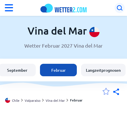
°F
°C
Vina del Mar
Wetter Februar 2027 Vina del Mar
Wetter in Vina del Mar
Chile
September
Februar
Langzeitprognosen
Schweiz
Deutschland
Februar
Chile
Valparaiso
Vina del Mar
Meine Standorte