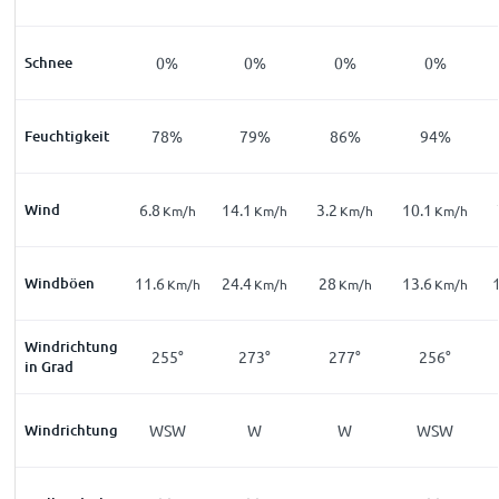
Schnee
0%
0%
0%
0%
Feuchtigkeit
78%
79%
86%
94%
Wind
6.8
14.1
3.2
10.1
Km/h
Km/h
Km/h
Km/h
Windböen
11.6
24.4
28
13.6
Km/h
Km/h
Km/h
Km/h
Windrichtung
255°
273°
277°
256°
in Grad
Windrichtung
WSW
W
W
WSW