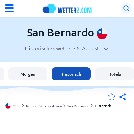
°F
°C
San Bernardo
Historisches wetter -
6. August
Wetter in San Bernardo
Chile
Morgen
Historisch
Hotels
Schweiz
Deutschland
Historisch
Chile
Region Metropolitana
San Bernardo
Meine Standorte