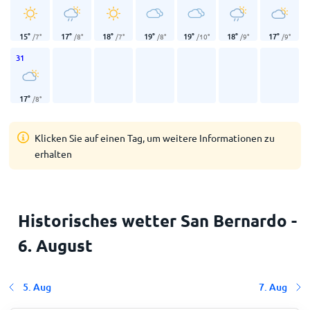
15
°
17
°
18
°
19
°
19
°
18
°
17
°
/
7
°
/
8
°
/
7
°
/
8
°
/
10
°
/
9
°
/
9
°
31
17
°
/
8
°
Klicken Sie auf einen Tag, um weitere Informationen zu
erhalten
Historisches wetter San Bernardo -
6. August
5. Aug
7. Aug