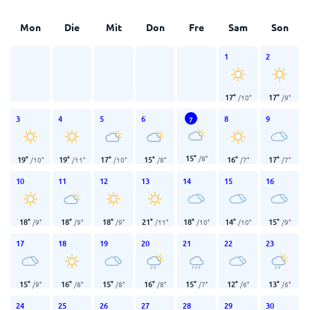
Mon
Die
Mit
Don
Fre
Sam
Son
1
2
17
°
17
°
/
10
°
/
9
°
3
4
5
6
8
9
7
15
°
/
8
°
19
°
19
°
17
°
15
°
16
°
17
°
/
10
°
/
11
°
/
10
°
/
8
°
/
7
°
/
7
°
10
11
12
13
14
15
16
18
°
18
°
18
°
21
°
18
°
14
°
15
°
/
9
°
/
9
°
/
9
°
/
11
°
/
10
°
/
10
°
/
9
°
17
18
19
20
21
22
23
15
°
16
°
15
°
16
°
15
°
12
°
13
°
/
9
°
/
8
°
/
8
°
/
8
°
/
7
°
/
6
°
/
6
°
24
25
26
27
28
29
30