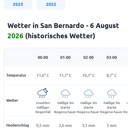
2023
2022
Wetter in San Bernardo - 6 August
2026
(historisches Wetter)
00:00
01:00
02:00
03:00
Temperatur
11,6
°
C
11,1
°
C
10,1
°
C
8,7
°
C
Wetter
zuweilen
mäßige bis
mäßige bis
mäßige bis
mäßiger
starke
starke
starke
Regenfall
Regenschauer
Regenschauer
Regenschauer
Re
Niederschlag
0,5
mm
2,6
mm
3,1
mm
3
mm