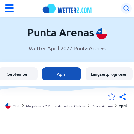
°F
°C
Punta Arenas
Wetter April 2027 Punta Arenas
Wetter in Punta Arenas
Chile
September
April
Langzeitprognosen
Schweiz
Deutschland
April
Chile
Magallanes Y De La Antartica Chilena
Punta Arenas
Meine Standorte