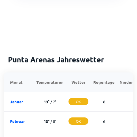
Punta Arenas Jahreswetter
Monat
Temperaturen
Wetter
Regentage
Niedersc
Januar
13
°
/
7
°
OK
6
2
Februar
13
°
/
8
°
OK
6
2