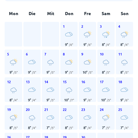
Mon
Die
Mit
Don
Fre
Sam
Son
1
2
3
4
9
°
9
°
8
°
8
°
/
6
°
/
6
°
/
4
°
/
4
°
5
6
7
8
9
10
11
9
°
9
°
9
°
9
°
10
°
8
°
8
°
/
5
°
/
5
°
/
5
°
/
5
°
/
5
°
/
5
°
/
5
°
12
13
14
15
16
17
18
8
°
9
°
9
°
10
°
9
°
10
°
9
°
/
4
°
/
4
°
/
5
°
/
7
°
/
6
°
/
5
°
/
6
°
19
20
21
22
23
24
25
8
°
8
°
7
°
8
°
8
°
7
°
7
°
/
5
°
/
4
°
/
5
°
/
5
°
/
4
°
/
5
°
/
4
°
26
27
28
29
30