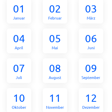
01
02
03
Januar
Februar
März
04
05
06
April
Mai
Juni
07
08
09
Juli
August
September
10
11
12
Oktober
November
Dezember