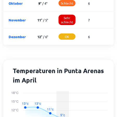
Oktober
9
°
/
4
°
Schlecht
6
2
Sehr
November
11
°
/
5
°
7
2
schlecht
Dezember
12
°
/
6
°
OK
6
2
Temperaturen in Punta Arenas
im April