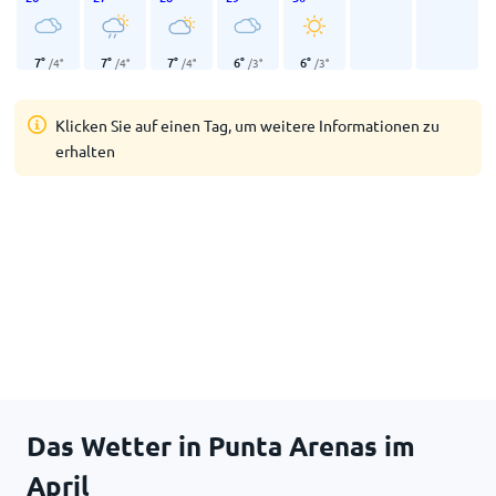
7
°
7
°
7
°
6
°
6
°
/
4
°
/
4
°
/
4
°
/
3
°
/
3
°
Klicken Sie auf einen Tag, um weitere Informationen zu
erhalten
Das Wetter in Punta Arenas im
April