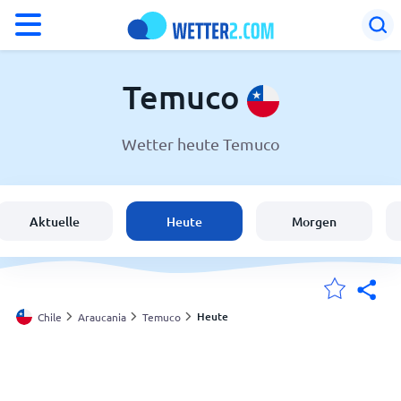
°F
°C
Temuco
Wetter heute Temuco
Wetter in Temuco
Chile
Aktuelle
Heute
Morgen
Schweiz
Deutschland
Heute
Chile
Araucania
Temuco
Meine Standorte