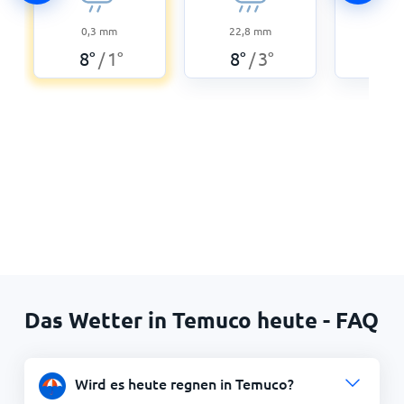
0,3
mm
22,8
mm
10,3
8
°
1
°
8
°
3
°
7
°
/
/
Das Wetter in Temuco heute - FAQ
Wird es heute regnen in Temuco?