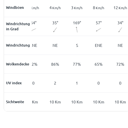
Windböen
9
8
4
3
8
12
Km/h
Km/h
Km/h
Km/h
Km/h
Km/h
23
°
64
°
35
°
169
°
57
°
34
°
Windrichtung
in Grad
Windrichtung
NNE
ENE
NE
S
ENE
NE
Wolkendecke
13
%
72
%
86
%
77
%
65
%
72
%
UV index
0
0
2
1
0
0
Sichtweite
2
Km
2
Km
10
Km
10
Km
10
Km
10
Km