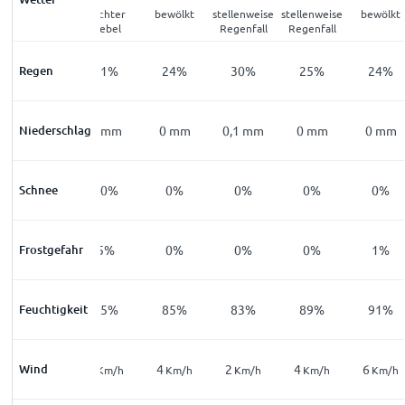
leichter
leichter
bewölkt
stellenweise
stellenweise
bewölkt
Nebel
Nebel
Regenfall
Regenfall
Regen
21
%
31
%
24
%
30
%
25
%
24
%
Niederschlag
0
mm
0
mm
0
mm
0,1
mm
0
mm
0
mm
Schnee
21
%
20
%
0
%
0
%
0
%
0
%
Frostgefahr
19
%
5
%
0
%
0
%
0
%
1
%
Feuchtigkeit
96
%
95
%
85
%
83
%
89
%
91
%
Wind
4
5
4
2
4
6
Km/h
Km/h
Km/h
Km/h
Km/h
Km/h