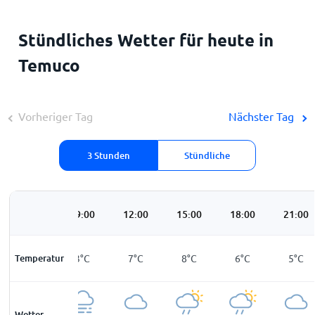
Stündliches Wetter für heute in
Temuco
Vorheriger Tag
Nächster Tag
3 Stunden
Stündliche
06:00
09:00
12:00
15:00
18:00
21:00
Temperatur
2
°
C
3
°
C
7
°
C
8
°
C
6
°
C
5
°
C
Wetter