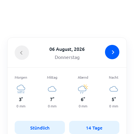
Startseite
06 August, 2026
Donnerstag
Morgen
Mittag
Abend
Nacht
3
°
7
°
6
°
5
°
0
mm
0
mm
0
mm
0
mm
Stündlich
14 Tage