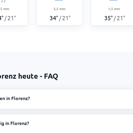
5
mm
3,5
mm
1,5
mm
4
°
21
°
34
°
21
°
35
°
21
°
/
/
/
orenz heute - FAQ
en in Florenz?
ig in Florenz?