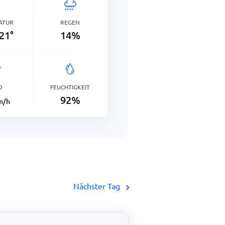
ATUR
REGEN
21
°
14
%
D
FEUCHTIGKEIT
92
%
m/h
Nächster Tag