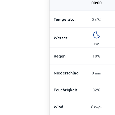
00:00
Temperatur
23
°
C
Wetter
klar
Regen
10
%
Niederschlag
0
mm
Feuchtigkeit
82
%
Wind
8
Km/h