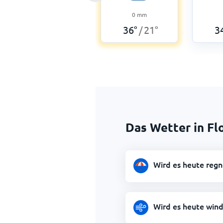
0
mm
36
°
21
°
3
/
Das Wetter in Fl
Wird es heute regn
Wird es heute wind