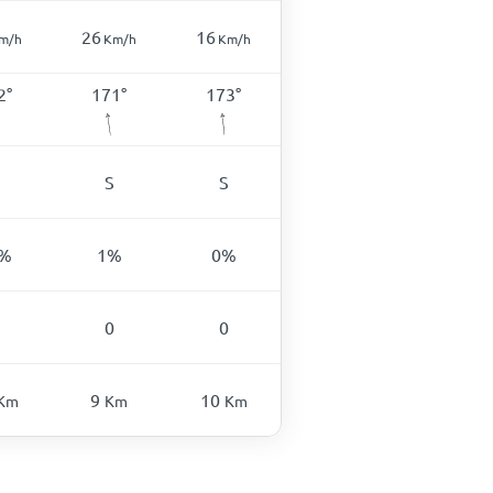
26
16
m/h
Km/h
Km/h
2
°
171
°
173
°
S
S
%
1
%
0
%
0
0
9
10
Km
Km
Km