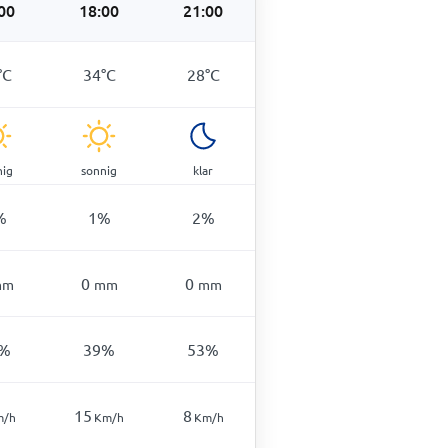
00
18:00
21:00
°
C
34
°
C
28
°
C
nig
sonnig
klar
%
1
%
2
%
0
0
mm
mm
mm
%
39
%
53
%
15
8
m/h
Km/h
Km/h