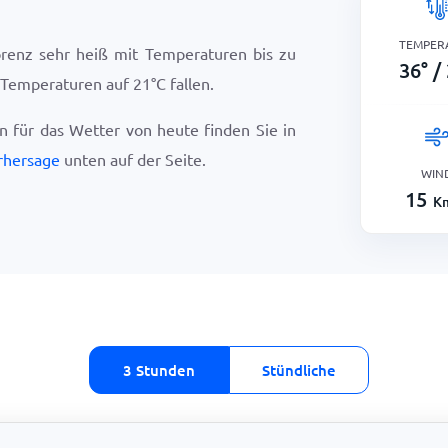
TEMPER
orenz sehr heiß mit Temperaturen bis zu
36
°
/
e Temperaturen auf
21
°
C
fallen.
en für das Wetter von heute finden Sie in
rhersage
unten auf der Seite.
WIN
15
K
3 Stunden
Stündliche