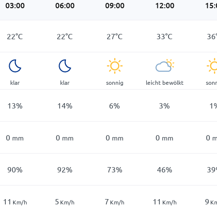
03:00
06:00
09:00
12:00
15:
22
°
C
22
°
C
27
°
C
33
°
C
36
klar
klar
sonnig
leicht bewölkt
son
13
%
14
%
6
%
3
%
1
0
0
0
0
0
mm
mm
mm
mm
90
%
92
%
73
%
46
%
39
11
5
7
11
9
Km/h
Km/h
Km/h
Km/h
K