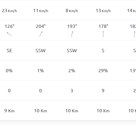
23
11
8
13
14
Km/h
Km/h
Km/h
Km/h
K
126
°
204
°
193
°
178
°
18
SE
SSW
SSW
S
S
0
%
1
%
2
%
29
%
13
0
0
3
9
2
9
10
10
10
10
Km
Km
Km
Km