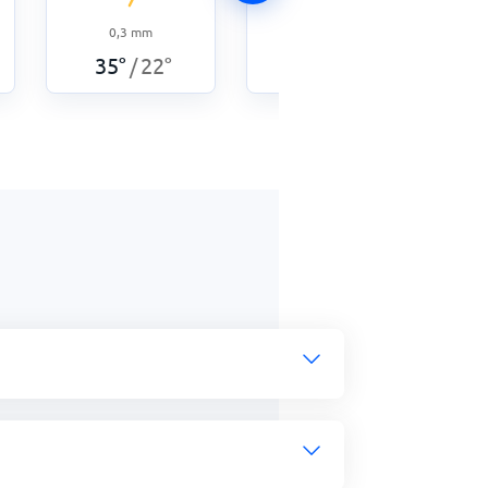
0,3
mm
6
mm
35
°
22
°
34
°
22
°
/
/