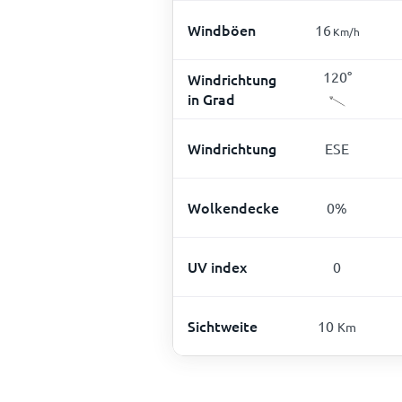
Windböen
16
Km/h
120
°
Windrichtung
in Grad
Windrichtung
ESE
Wolkendecke
0
%
UV index
0
Sichtweite
10
Km