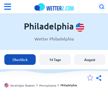
°F
°C
Philadelphia
Wetter Philadelphia
Wetter in Philadelphia
Vereinigte Staaten
Überblick
14 Tage
August
Schweiz
Deutschland
Philadelphia
Vereinigte Staaten
Pennsylvania
Meine Standorte