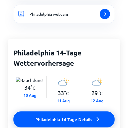
Philadelphia webcam
Philadelphia 14-Tage
Wettervorhersage
34
°
C
33
°
29
°
C
C
10 Aug
11 Aug
12 Aug
Philadelphia 14-Tage Details