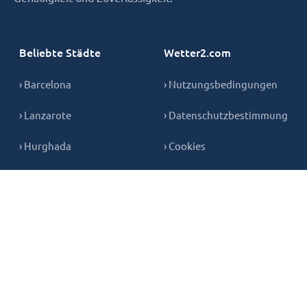
Beliebte Städte
Wetter2.com
› Barcelona
› Nutzungsbedingungen
› Lanzarote
› Datenschutzbestimmung
› Hurghada
› Cookies
› Teneriffa
› Kontakt
› Mallorca
› Gran Canaria
Copyright © 2026,
wetter2.com