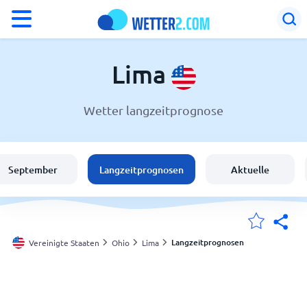
°F
°C
Lima
Wetter langzeitprognose
Wetter in Lima
Vereinigte Staaten
September
Langzeitprognosen
Aktuelle
Schweiz
Deutschland
Langzeitprognosen
Vereinigte Staaten
Ohio
Lima
Meine Standorte