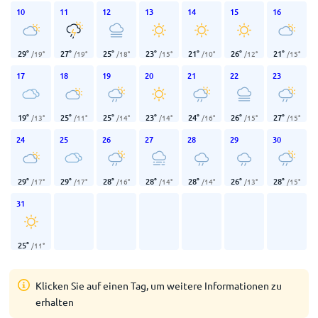
10
11
12
13
14
15
16
29
°
27
°
25
°
23
°
21
°
26
°
21
°
/
19
°
/
19
°
/
18
°
/
15
°
/
10
°
/
12
°
/
15
°
17
18
19
20
21
22
23
19
°
25
°
25
°
23
°
24
°
26
°
27
°
/
13
°
/
11
°
/
14
°
/
14
°
/
16
°
/
15
°
/
15
°
24
25
26
27
28
29
30
29
°
29
°
28
°
28
°
28
°
26
°
28
°
/
17
°
/
17
°
/
16
°
/
14
°
/
14
°
/
13
°
/
15
°
31
25
°
/
11
°
Klicken Sie auf einen Tag, um weitere Informationen zu
erhalten