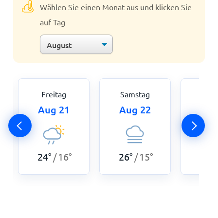
Wählen Sie einen Monat aus und klicken Sie
auf Tag
Freitag
Samstag
Son
Aug 21
Aug 22
Aug
24
°
16
°
26
°
15
°
27
°
/
/