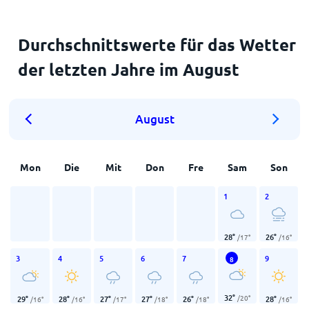
Durchschnittswerte für das Wetter
der letzten Jahre im August
August
Mon
Die
Mit
Don
Fre
Sam
Son
1
2
28
°
26
°
/
17
°
/
16
°
3
4
5
6
7
9
8
32
°
/
20
°
29
°
28
°
27
°
27
°
26
°
28
°
/
16
°
/
16
°
/
17
°
/
18
°
/
18
°
/
16
°