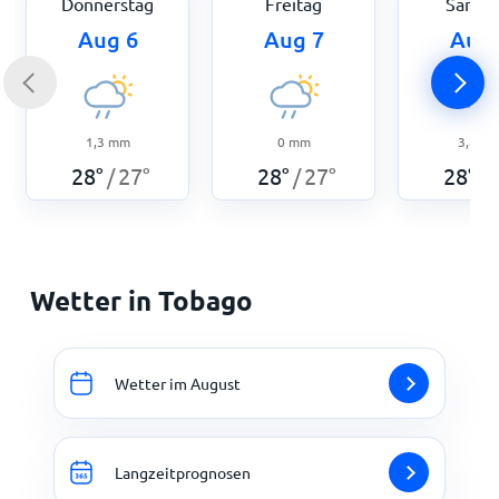
Donnerstag
Freitag
Samst
Aug 6
Aug 7
Aug 
1,3
mm
0
mm
3,8
m
28
°
27
°
28
°
27
°
28
°
/
/
/
Wetter in Tobago
Wetter im August
Langzeitprognosen