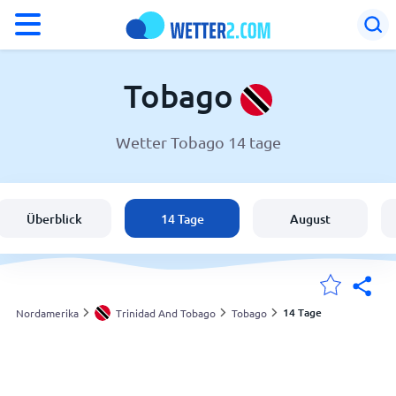
°F
°C
Tobago
Wetter Tobago 14 tage
Wetter in Tobago
Trinidad And Tobago
Überblick
14 Tage
August
Schweiz
Deutschland
14 Tage
Nordamerika
Trinidad And Tobago
Tobago
Meine Standorte