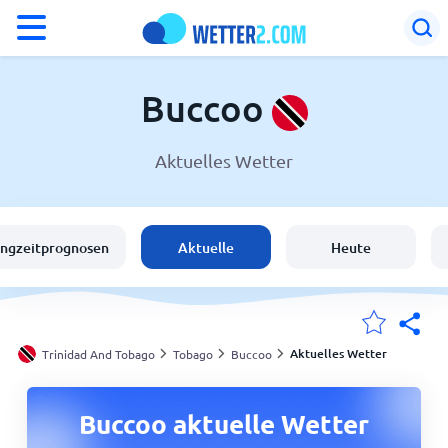
°F
°C
Buccoo
Aktuelles Wetter
Wetter in Buccoo
Trinidad And Tobago
angzeitprognosen
Aktuelle
Heute
Schweiz
Deutschland
Aktuelles Wetter
Trinidad And Tobago
Tobago
Buccoo
Meine Standorte
Buccoo aktuelle Wetter