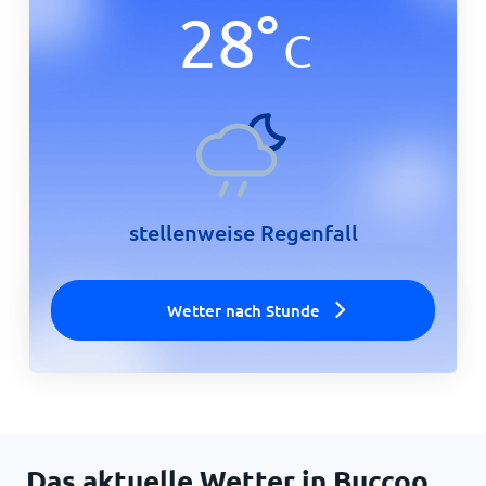
28
°
C
Startseite
stellenweise Regenfall
Wetter nach Stunde
Das aktuelle Wetter in Buccoo