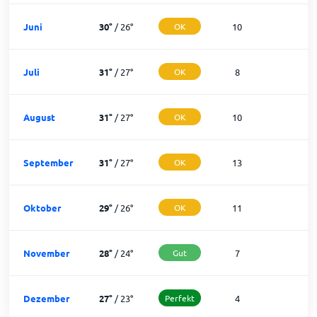
Juni
30
°
/
26
°
OK
10
2
Juli
31
°
/
27
°
OK
8
2
August
31
°
/
27
°
OK
10
2
September
31
°
/
27
°
OK
13
1
Oktober
29
°
/
26
°
OK
11
2
November
28
°
/
24
°
Gut
7
2
Dezember
27
°
/
23
°
Perfekt
4
2