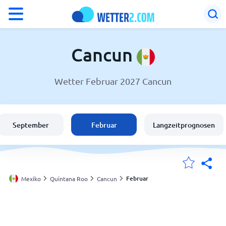
°F
°C
Cancun
Wetter Februar 2027 Cancun
Wetter in Cancun
Mexiko
September
Februar
Langzeitprognosen
Schweiz
Deutschland
Februar
Mexiko
Quintana Roo
Cancun
Meine Standorte