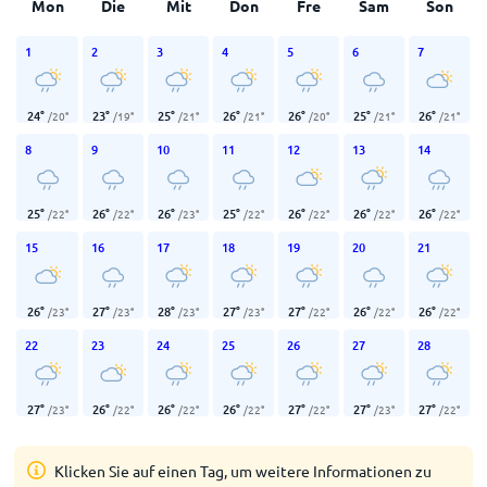
Mon
Die
Mit
Don
Fre
Sam
Son
1
2
3
4
5
6
7
24
°
23
°
25
°
26
°
26
°
25
°
26
°
/
20
°
/
19
°
/
21
°
/
21
°
/
20
°
/
21
°
/
21
°
8
9
10
11
12
13
14
25
°
26
°
26
°
25
°
26
°
26
°
26
°
/
22
°
/
22
°
/
23
°
/
22
°
/
22
°
/
22
°
/
22
°
15
16
17
18
19
20
21
26
°
27
°
28
°
27
°
27
°
26
°
26
°
/
23
°
/
23
°
/
23
°
/
23
°
/
22
°
/
22
°
/
22
°
22
23
24
25
26
27
28
27
°
26
°
26
°
26
°
27
°
27
°
27
°
/
23
°
/
22
°
/
22
°
/
22
°
/
22
°
/
23
°
/
22
°
Klicken Sie auf einen Tag, um weitere Informationen zu