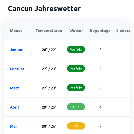
Cancun Jahreswetter
Monat
Temperaturen
Wetter
Regentage
Niedersch
Januar
26
°
/
22
°
Perfekt
5
2
Februar
27
°
/
23
°
Perfekt
3
2
März
27
°
/
23
°
Perfekt
3
2
April
29
°
/
25
°
Gut
4
2
Mai
30
°
/
26
°
OK
7
2