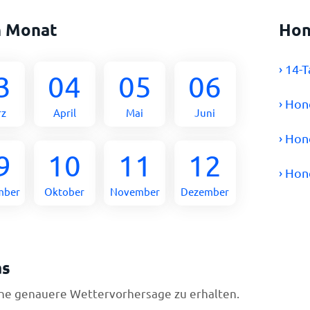
h Monat
Hon
› 14-
3
04
05
06
› Hon
rz
April
Mai
Juni
› Hon
9
10
11
12
› Ho
mber
Oktober
November
Dezember
as
ine genauere Wettervorhersage zu erhalten.