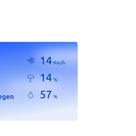
14
Km/h
14
%
57
regen
%