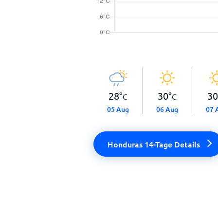
28
°
30
°
30
C
C
05 Aug
06 Aug
07 
Honduras 14-Tage Details