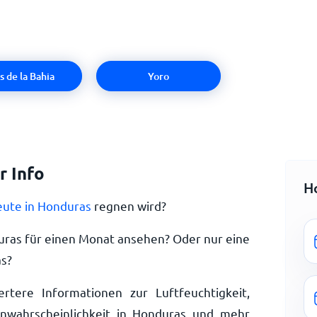
as de la Bahia
Yoro
 Info
H
eute in Honduras
regnen wird?
uras für einen Monat ansehen? Oder nur eine
s?
ertere Informationen zur Luftfeuchtigkeit,
nwahrscheinlichkeit in Honduras und mehr