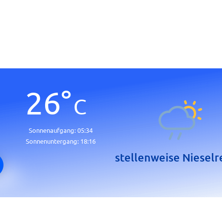
26
°
C
Sonnenaufgang:
05:34
Sonnenuntergang:
18:16
stellenweise Niesel