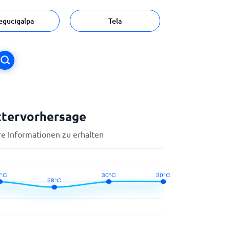
egucigalpa
Tela
ttervorhersage
re Informationen zu erhalten