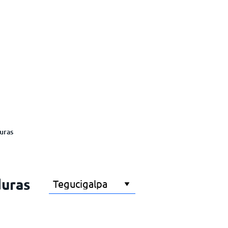
uras
duras