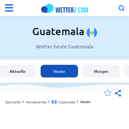
°F
°C
Guatemala
Wetter heute Guatemala
Wetter in Guatemala
Guatemala
Aktuelle
Heute
Morgen
Schweiz
Deutschland
Heute
Startseite
Nordamerika
Guatemala
Meine Standorte