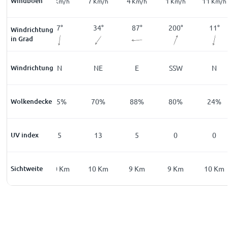
Windböen
9
9
7
4
1
11
Km/h
Km/h
Km/h
Km/h
Km/h
Km/h
341
°
7
°
34
°
87
°
200
°
11
°
Windrichtung
in Grad
Windrichtung
NNW
N
NE
E
SSW
N
Wolkendecke
100
%
65
%
70
%
88
%
80
%
24
%
UV index
0
5
13
5
0
0
Sichtweite
0
Km
10
Km
10
Km
9
Km
9
Km
10
Km