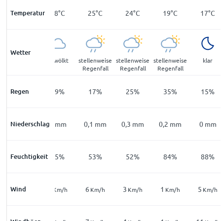
Temperatur
16
°
C
18
°
C
25
°
C
24
°
C
19
°
C
17
°
C
Wetter
Nebel
bewölkt
stellenweise
stellenweise
stellenweise
klar
Regenfall
Regenfall
Regenfall
Regen
43
%
19
%
17
%
25
%
35
%
15
%
Niederschlag
0
mm
0
mm
0,1
mm
0,3
mm
0,2
mm
0
mm
Feuchtigkeit
98
%
85
%
53
%
52
%
84
%
88
%
Wind
5
7
6
3
1
5
Km/h
Km/h
Km/h
Km/h
Km/h
Km/h