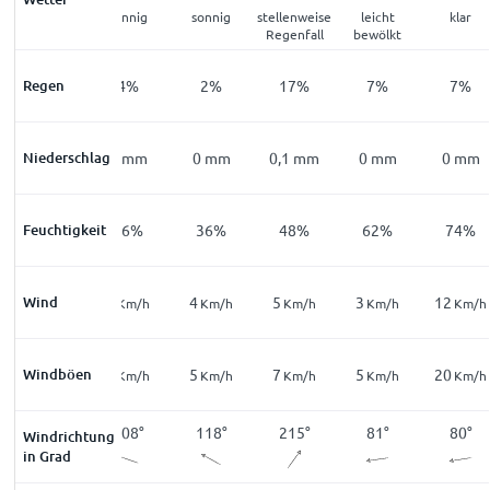
leichter
sonnig
sonnig
stellenweise
leicht
klar
Nebel
Regenfall
bewölkt
Regen
24
%
4
%
2
%
17
%
7
%
7
%
Niederschlag
0
mm
0
mm
0
mm
0,1
mm
0
mm
0
mm
Feuchtigkeit
96
%
56
%
36
%
48
%
62
%
74
%
Wind
1
6
4
5
3
12
Km/h
Km/h
Km/h
Km/h
Km/h
Km/h
Windböen
3
7
5
7
5
20
Km/h
Km/h
Km/h
Km/h
Km/h
Km/h
112
°
108
°
118
°
215
°
81
°
80
°
Windrichtung
in Grad