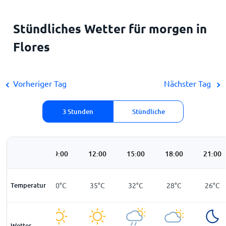
Stündliches Wetter für morgen in
Flores
Vorheriger Tag
Nächster Tag
3 Stunden
Stündliche
06:00
09:00
12:00
15:00
18:00
21:00
Temperatur
21
°
C
30
°
C
35
°
C
32
°
C
28
°
C
26
°
C
Wetter