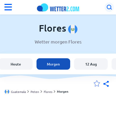
°F
°C
Flores
Wetter morgen Flores
Wetter in Flores
Guatemala
Heute
Morgen
12 Aug
Schweiz
Deutschland
Morgen
Guatemala
Peten
Flores
Meine Standorte