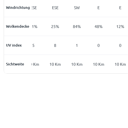
Windrichtung
ESE
ESE
ESE
SW
E
E
Wolkendecke
35
%
21
%
25
%
84
%
48
%
12
%
UV index
0
5
8
1
0
0
Sichtweite
2
Km
10
Km
10
Km
10
Km
10
Km
10
Km