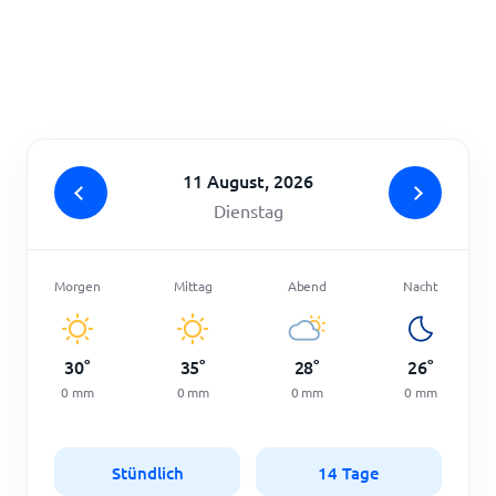
Startseite
11 August, 2026
Dienstag
Morgen
Mittag
Abend
Nacht
30
°
35
°
28
°
26
°
0
mm
0
mm
0
mm
0
mm
Stündlich
14 Tage