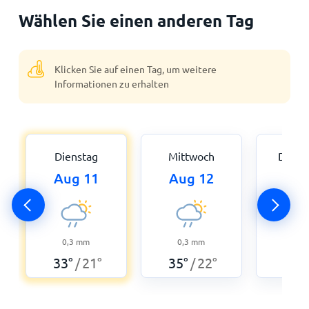
Wählen Sie einen anderen Tag
Klicken Sie auf einen Tag, um weitere
Informationen zu erhalten
Dienstag
Mittwoch
Donne
Aug 11
Aug 12
Aug
0,3
mm
0,3
mm
0,3
33
°
21
°
35
°
22
°
39
°
/
/