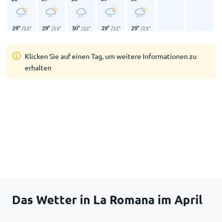
29
°
29
°
30
°
29
°
29
°
/
23
°
/
23
°
/
22
°
/
22
°
/
23
°
Klicken Sie auf einen Tag, um weitere Informationen zu
erhalten
Das Wetter in La Romana im April