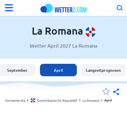
°F
°C
La Romana
Wetter April 2027 La Romana
Wetter in La Romana
Dominikanische Republikf
September
April
Langzeitprognosen
Schweiz
Deutschland
April
Nordamerika
Dominikanische Republikf
La Romana
Meine Standorte