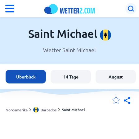
°F
°C
Saint Michael
Wetter Saint Michael
Wetter in Saint Michael
Barbados
Überblick
14 Tage
August
Schweiz
Deutschland
Saint Michael
Nordamerika
Barbados
Meine Standorte