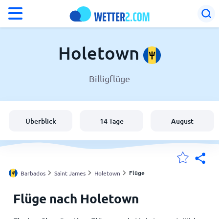
°F
°C
Holetown
Billigflüge
Wetter in Holetown
Barbados
Überblick
14 Tage
August
Schweiz
Deutschland
Flüge
Barbados
Saint James
Holetown
Flüge nach Holetown
Meine Standorte