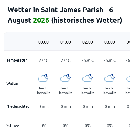
Wetter in Saint James Parish - 6
August
2026
(historisches Wetter)
00:00
01:00
02:00
03:00
0
Temperatur
27
°
C
27
°
C
26,9
°
C
26,8
°
C
26
Wetter
leicht
leicht
leicht
leicht
l
bewölkt
bewölkt
bewölkt
bewölkt
be
Niederschlag
0
mm
0
mm
0
mm
0
mm
0
Schnee
0%
0%
0%
0%