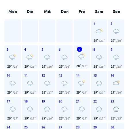
Mon
Die
Mit
Don
Fre
Sam
Son
1
2
29
°
29
°
/
27
°
/
26
°
3
4
5
6
8
9
7
28
°
/
26
°
29
°
29
°
29
°
29
°
28
°
29
°
/
26
°
/
26
°
/
26
°
/
26
°
/
26
°
/
25
°
10
11
12
13
14
15
16
29
°
29
°
28
°
28
°
29
°
29
°
29
°
/
26
°
/
26
°
/
27
°
/
26
°
/
27
°
/
27
°
/
26
°
17
18
19
20
21
22
23
29
°
29
°
29
°
28
°
29
°
29
°
28
°
/
27
°
/
27
°
/
26
°
/
26
°
/
27
°
/
27
°
/
25
°
24
25
26
27
28
29
30