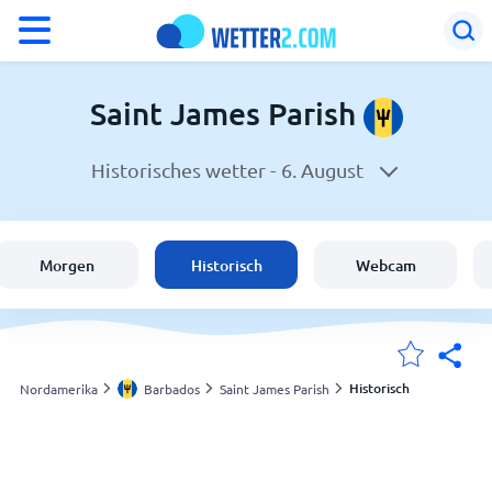
°F
°C
Saint James Parish
Historisches wetter -
6. August
Wetter in Saint James Parish
Barbados
Morgen
Historisch
Webcam
Schweiz
Deutschland
Historisch
Nordamerika
Barbados
Saint James Parish
Meine Standorte