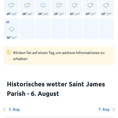
29
°
28
°
29
°
29
°
30
°
29
°
29
°
/
26
°
/
26
°
/
26
°
/
27
°
/
27
°
/
27
°
/
27
°
31
30
°
/
27
°
Klicken Sie auf einen Tag, um weitere Informationen zu
erhalten
Historisches wetter Saint James
Parish - 6. August
5. Aug
7. Aug