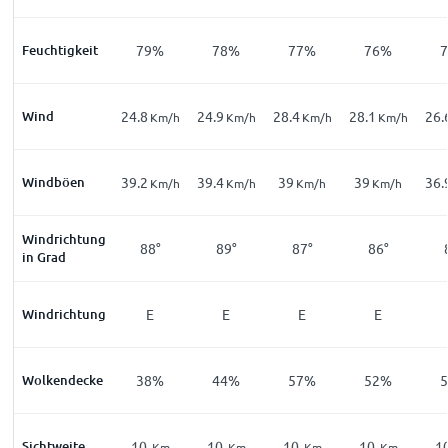
Feuchtigkeit
79%
78%
77%
76%
Wind
24.8
24.9
28.4
28.1
26.
Km/h
Km/h
Km/h
Km/h
Windböen
39.2
39.4
39
39
36.
Km/h
Km/h
Km/h
Km/h
Windrichtung
88°
89°
87°
86°
in Grad
Windrichtung
E
E
E
E
Wolkendecke
38%
44%
57%
52%
Sichtweite
10
10
10
10
1
Km
Km
Km
Km