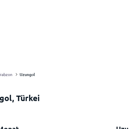
Uzungol
Trabzon
gol, Türkei
 Monat
Uzu