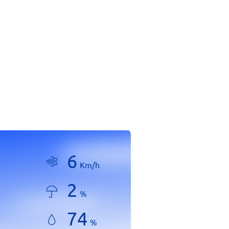
6
Km/h
2
%
74
%