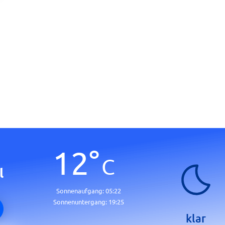
12
°
C
l
Sonnenaufgang:
05:22
Sonnenuntergang:
19:25
klar