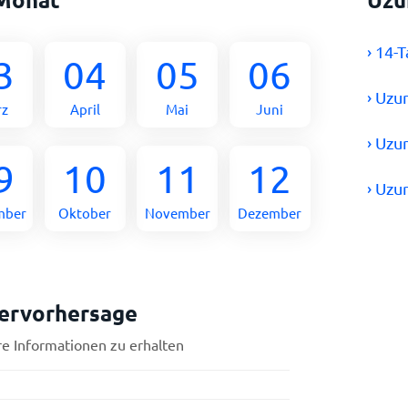
› 14-
3
04
05
06
› Uzu
rz
April
Mai
Juni
› Uzu
9
10
11
12
› Uzu
mber
Oktober
November
Dezember
ervorhersage
re Informationen zu erhalten