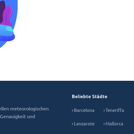
Beliebte Städte
ellen meteorologischen
› Barcelona
› Teneriffa
 Genauigkeit und
› Lanzarote
› Mallorca