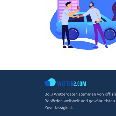
Bolu Wetterdaten stammen von offizi
Behörden weltweit und gewährleisten
Zuverlässigkeit.