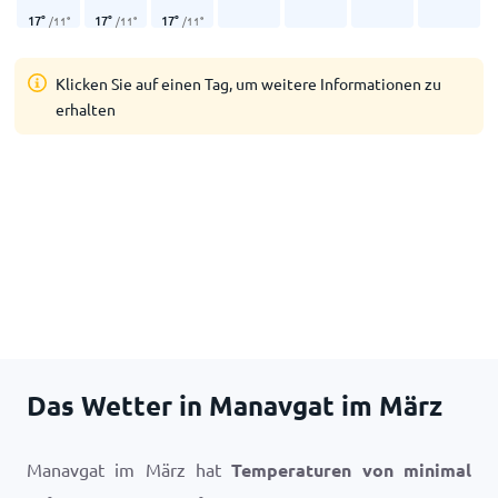
17
°
17
°
17
°
/
11
°
/
11
°
/
11
°
Klicken Sie auf einen Tag, um weitere Informationen zu
erhalten
Das Wetter in Manavgat im März
Manavgat im März hat
Temperaturen von minimal