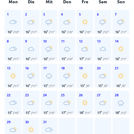
Mon
Die
Mit
Don
Fre
Sam
Son
1
2
3
4
5
6
7
16
°
16
°
16
°
16
°
16
°
16
°
16
°
/
10
°
/
11
°
/
11
°
/
10
°
/
10
°
/
12
°
/
11
°
8
9
10
11
12
13
14
16
°
16
°
16
°
15
°
17
°
16
°
16
°
/
11
°
/
11
°
/
11
°
/
10
°
/
10
°
/
11
°
/
11
°
15
16
17
18
19
20
21
16
°
16
°
15
°
16
°
15
°
15
°
16
°
/
11
°
/
11
°
/
11
°
/
10
°
/
9
°
/
9
°
/
9
°
22
23
24
25
26
27
28
15
°
15
°
15
°
17
°
18
°
17
°
18
°
/
10
°
/
11
°
/
10
°
/
11
°
/
11
°
/
12
°
/
12
°
29
30
31