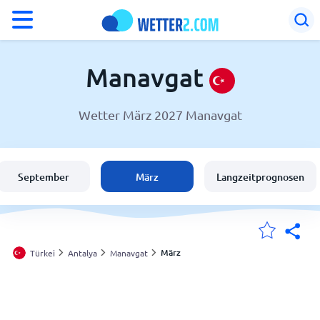
°F
°C
Manavgat
Wetter März 2027 Manavgat
Wetter in Manavgat
Türkei
September
März
Langzeitprognosen
Schweiz
Deutschland
März
Türkei
Antalya
Manavgat
Meine Standorte