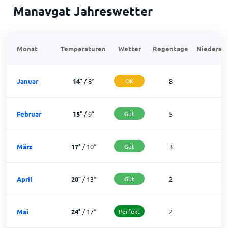
Manavgat Jahreswetter
Monat
Temperaturen
Wetter
Regentage
Niedersch
Januar
14
°
/
8
°
OK
8
2
Februar
15
°
/
9
°
Gut
5
2
März
17
°
/
10
°
Gut
3
2
April
20
°
/
13
°
Gut
2
2
Mai
24
°
/
17
°
Perfekt
2
2