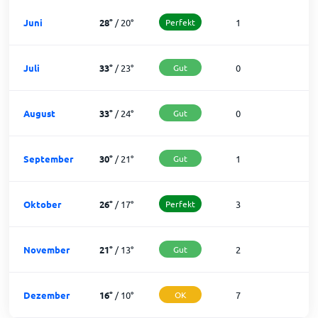
Juni
28
°
/
20
°
Perfekt
1
2
Juli
33
°
/
23
°
Gut
0
3
August
33
°
/
24
°
Gut
0
3
September
30
°
/
21
°
Gut
1
2
Oktober
26
°
/
17
°
Perfekt
3
2
November
21
°
/
13
°
Gut
2
2
Dezember
16
°
/
10
°
OK
7
2