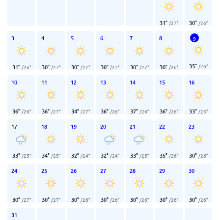
31
°
30
°
/
27
°
/
26
°
3
4
5
6
7
8
9
35
°
/
26
°
31
°
30
°
30
°
30
°
30
°
30
°
/
26
°
/
27
°
/
27
°
/
27
°
/
27
°
/
26
°
10
11
12
13
14
15
16
36
°
36
°
34
°
36
°
37
°
36
°
33
°
/
26
°
/
27
°
/
27
°
/
26
°
/
26
°
/
26
°
/
25
°
17
18
19
20
21
22
23
33
°
34
°
32
°
32
°
33
°
35
°
30
°
/
25
°
/
25
°
/
24
°
/
24
°
/
25
°
/
26
°
/
26
°
24
25
26
27
28
29
30
30
°
30
°
30
°
30
°
30
°
30
°
30
°
/
27
°
/
27
°
/
26
°
/
26
°
/
26
°
/
26
°
/
26
°
31