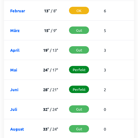
Februar
13
°
/
8
°
OK
6
2
März
15
°
/
9
°
Gut
5
2
April
19
°
/
13
°
Gut
3
2
Mai
24
°
/
17
°
Perfekt
3
2
Juni
28
°
/
21
°
Perfekt
2
2
Juli
32
°
/
24
°
Gut
0
3
August
33
°
/
24
°
Gut
0
3