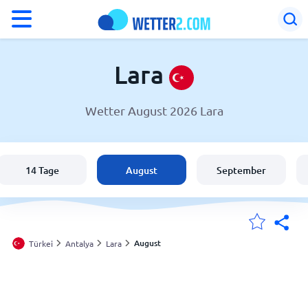
°F
°C
Lara
Wetter August 2026 Lara
Wetter in Lara
Türkei
14 Tage
August
September
Schweiz
Deutschland
August
Türkei
Antalya
Lara
Meine Standorte