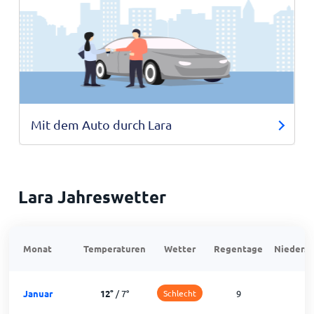
Mit dem Auto durch Lara
Lara Jahreswetter
Monat
Temperaturen
Wetter
Regentage
Niedersc
Januar
12
°
/
7
°
Schlecht
9
2