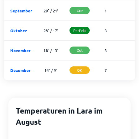
September
29
°
/
21
°
Gut
1
2
Oktober
23
°
/
17
°
Perfekt
3
2
November
18
°
/
13
°
Gut
3
2
Dezember
14
°
/
9
°
OK
7
2
Temperaturen in Lara im
August