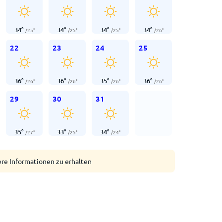
34
°
34
°
34
°
34
°
/
25
°
/
25
°
/
25
°
/
26
°
22
23
24
25
36
°
36
°
35
°
36
°
/
26
°
/
26
°
/
26
°
/
26
°
29
30
31
35
°
33
°
34
°
/
27
°
/
25
°
/
24
°
ere Informationen zu erhalten