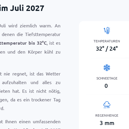
m Juli 2027
uli wird ziemlich warm. An
 denen die Tiefsttemperatur
TEMPERATUREN
ttemperatur bis
32
°
C
, ist es
32
°
/
24
°
nken und den Körper kühl zu
t nie regnet, ist das Wetter
SCHNEETAGE
 aufzuhalten und alles zu
0
ten hat. Es ist nicht nötig,
gen, da es ein trockener Tag
d.
REGENMENGE
bt Ihnen einen umfassenden
3
mm