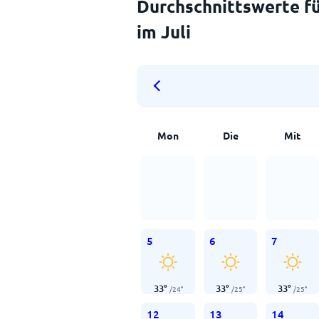
Durchschnittswerte fü
im Juli
Mon
Die
Mit
5
6
7
33
°
33
°
33
°
/
24
°
/
25
°
/
25
°
12
13
14