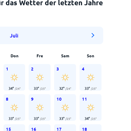
r das Wetter der letzten Jahre
Juli
Don
Fre
Sam
Son
1
2
3
4
34
°
33
°
32
°
33
°
/
24
°
/
25
°
/
24
°
/
25
°
8
9
10
11
33
°
33
°
33
°
34
°
/
25
°
/
25
°
/
25
°
/
25
°
15
16
17
18