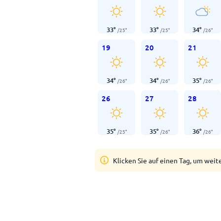
33
°
33
°
34
°
/
25
°
/
25
°
/
26
°
19
20
21
34
°
34
°
35
°
/
26
°
/
26
°
/
26
°
26
27
28
35
°
35
°
36
°
/
25
°
/
26
°
/
26
°
Klicken Sie auf einen Tag, um weit