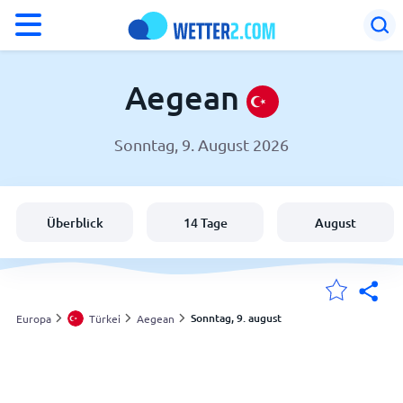
°F
°C
Aegean
Sonntag, 9. August 2026
Wetter in Aegean
Türkei
Überblick
14 Tage
August
Schweiz
Deutschland
Sonntag, 9. august
Europa
Türkei
Aegean
Meine Standorte