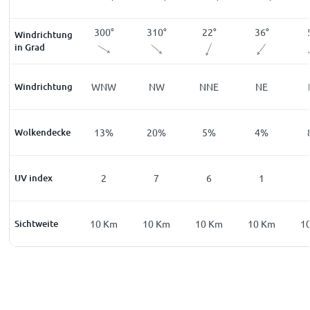
0
°
220
°
300
°
310
°
22
°
36
°
Windrichtung
in Grad
NE
Windrichtung
SW
WNW
NW
NNE
NE
%
Wolkendecke
5
%
13
%
20
%
5
%
4
%
0
UV index
0
2
7
6
1
Km
Sichtweite
10
Km
10
Km
10
Km
10
Km
10
Km
1