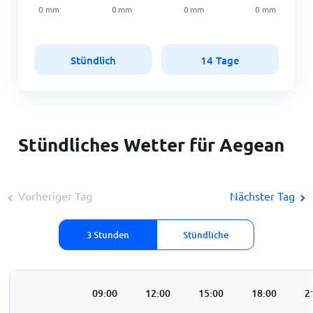
0
mm
0
mm
0
mm
0
mm
Stündlich
14 Tage
Stündliches Wetter für Aegean
Vorheriger Tag
Nächster Tag
3 Stunden
Stündliche
:00
06:00
09:00
12:00
15:00
18:00
2