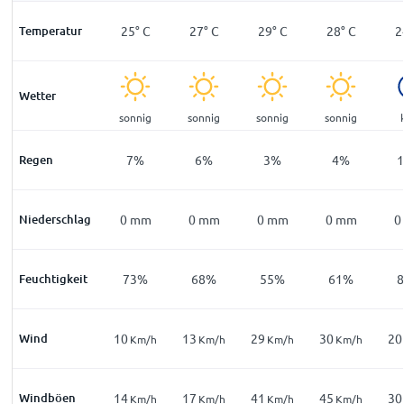
°
C
Temperatur
23
°
C
25
°
C
27
°
C
29
°
C
28
°
C
2
Wetter
ar
klar
sonnig
sonnig
sonnig
sonnig
%
Regen
9
%
7
%
6
%
3
%
4
%
mm
Niederschlag
0
mm
0
mm
0
mm
0
mm
0
mm
0
8
%
Feuchtigkeit
79
%
73
%
68
%
55
%
61
%
Wind
3
10
13
29
30
20
m/h
Km/h
Km/h
Km/h
Km/h
Km/h
Windböen
5
14
17
41
45
30
m/h
Km/h
Km/h
Km/h
Km/h
Km/h