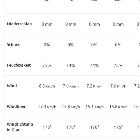
Niederschlag
0
mm
0
mm
0
mm
0
mm
0
Schnee
0%
0%
0%
0%
Feuchtigkeit
75%
74%
74%
73%
Wind
8.3
7.6
7.2
7.6
7.2
Km/h
Km/h
Km/h
Km/h
Windböen
17.3
15.8
15.1
15.8
15.
Km/h
Km/h
Km/h
Km/h
Windrichtung
175°
176°
178°
175°
1
in Grad