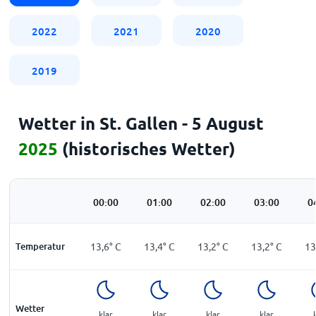
2022
2021
2020
2019
Wetter in St. Gallen - 5 August
2025
(historisches Wetter)
00:00
01:00
02:00
03:00
0
Temperatur
13,6
°
C
13,4
°
C
13,2
°
C
13,2
°
C
13
Wetter
klar
klar
klar
klar