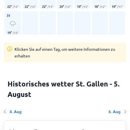
22
°
22
°
22
°
20
°
19
°
18
°
19
°
/
13
°
/
12
°
/
13
°
/
12
°
/
13
°
/
12
°
/
11
°
31
19
°
/
12
°
Klicken Sie auf einen Tag, um weitere Informationen zu
erhalten
Historisches wetter St. Gallen - 5.
August
4. Aug
6. Aug