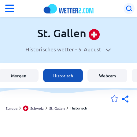
°F
°C
St. Gallen
Historisches wetter -
5. August
Wetter in St. Gallen
Schweiz
Morgen
Historisch
Webcam
Deutschland
Österreich
Historisch
Europa
Schweiz
St. Gallen
Meine Standorte