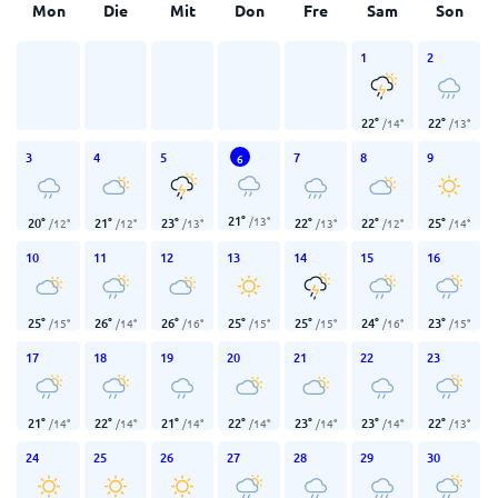
Mon
Die
Mit
Don
Fre
Sam
Son
1
2
22
°
22
°
/
14
°
/
13
°
3
4
5
7
8
9
6
21
°
/
13
°
20
°
21
°
23
°
22
°
22
°
25
°
/
12
°
/
12
°
/
13
°
/
13
°
/
12
°
/
14
°
10
11
12
13
14
15
16
25
°
26
°
26
°
25
°
25
°
24
°
23
°
/
15
°
/
14
°
/
16
°
/
15
°
/
15
°
/
16
°
/
15
°
17
18
19
20
21
22
23
21
°
22
°
21
°
22
°
23
°
23
°
22
°
/
14
°
/
14
°
/
14
°
/
14
°
/
14
°
/
14
°
/
13
°
24
25
26
27
28
29
30