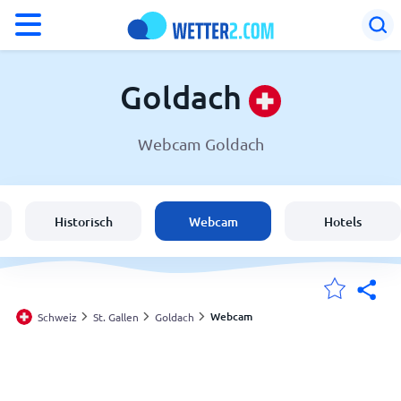
°F
°C
Goldach
Webcam Goldach
Wetter in Goldach
Schweiz
Historisch
Webcam
Hotels
Deutschland
Österreich
Webcam
Schweiz
St. Gallen
Goldach
Meine Standorte