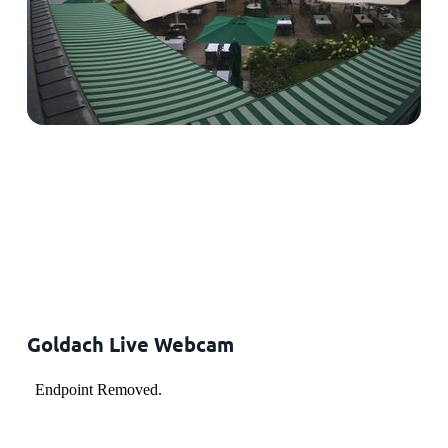
Goldach Live Webcam