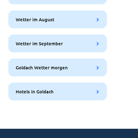
Wetter im August
Wetter im September
Goldach Wetter morgen
Hotels in Goldach