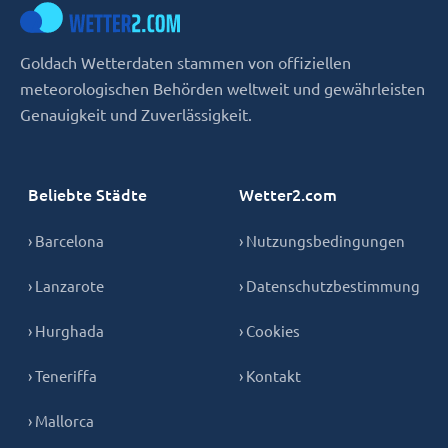
Goldach Wetterdaten stammen von offiziellen
meteorologischen Behörden weltweit und gewährleisten
Genauigkeit und Zuverlässigkeit.
Beliebte Städte
Wetter2.com
› Barcelona
› Nutzungsbedingungen
› Lanzarote
› Datenschutzbestimmung
› Hurghada
› Cookies
› Teneriffa
› Kontakt
› Mallorca