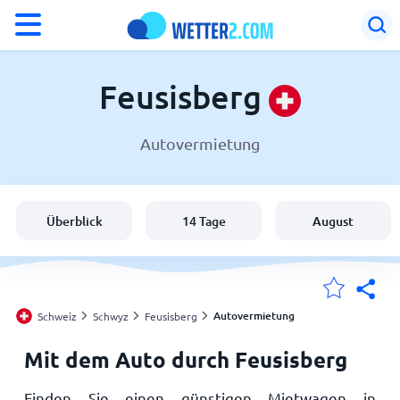
°F
°C
Feusisberg
Autovermietung
Wetter in Feusisberg
Schweiz
Überblick
14 Tage
August
Deutschland
Österreich
Autovermietung
Schweiz
Schwyz
Feusisberg
Mit dem Auto durch Feusisberg
Meine Standorte
Finden Sie einen günstigen Mietwagen in