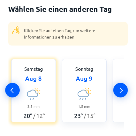
Wählen Sie einen anderen Tag
Klicken Sie auf einen Tag, um weitere
Informationen zu erhalten
Samstag
Sonntag
Mon
Aug 8
Aug 9
Aug
3,5
mm
1,5
mm
4,3
20
°
12
°
23
°
15
°
22
°
/
/