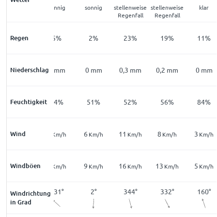
klar
sonnig
sonnig
stellenweise
stellenweise
klar
Regenfall
Regenfall
Regen
10
%
5
%
2
%
23
%
19
%
11
%
Niederschlag
0
mm
0
mm
0
mm
0,3
mm
0,2
mm
0
mm
Feuchtigkeit
82
%
64
%
51
%
52
%
56
%
84
%
Wind
9
3
6
11
8
3
Km/h
Km/h
Km/h
Km/h
Km/h
Km/h
18
Windböen
4
9
16
13
5
Km/h
Km/h
Km/h
Km/h
Km/h
Km/h
172
°
131
°
2
°
344
°
332
°
160
°
Windrichtung
in Grad