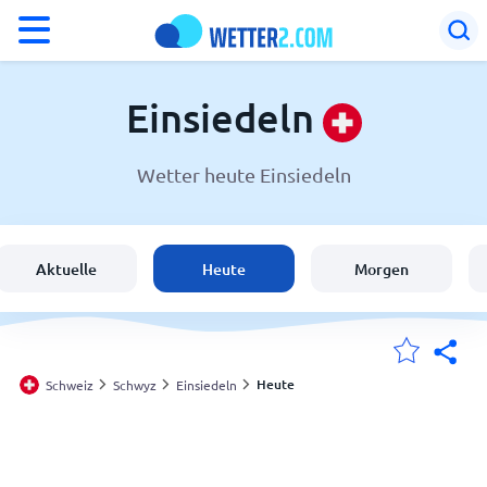
°F
°C
Einsiedeln
Wetter heute Einsiedeln
Wetter in Einsiedeln
Schweiz
Aktuelle
Heute
Morgen
Deutschland
Österreich
Heute
Schweiz
Schwyz
Einsiedeln
Meine Standorte