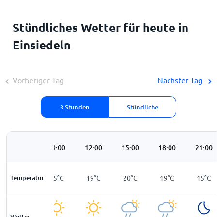
Stündliches Wetter für heute in
Einsiedeln
Vorheriger Tag
Nächster Tag
3 Stunden
Stündliche
06:00
09:00
12:00
15:00
18:00
21:00
Temperatur
12
°
C
15
°
C
19
°
C
20
°
C
19
°
C
15
°
C
Wetter