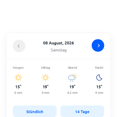
Startseite
08 August, 2026
Samstag
Morgen
Mittag
Abend
Nacht
15
°
19
°
19
°
15
°
0
mm
0
mm
0.2
mm
0
mm
Stündlich
14 Tage