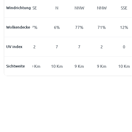
Windrichtung
S
SE
N
NNW
NNW
SSE
Wolkendecke
7
%
7
%
6
%
77
%
71
%
12
%
UV index
0
2
7
7
2
0
Sichtweite
10
Km
10
Km
10
Km
9
Km
9
Km
10
Km