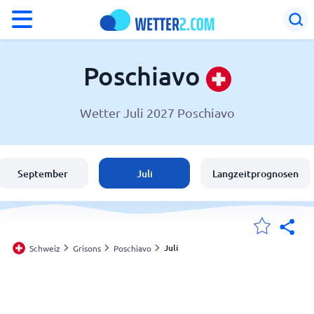
°F
°C
Poschiavo
Wetter Juli 2027 Poschiavo
Wetter in Poschiavo
Schweiz
September
Juli
Langzeitprognosen
Deutschland
Österreich
Juli
Schweiz
Grisons
Poschiavo
Meine Standorte