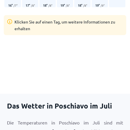
16
°
17
°
18
°
19
°
18
°
19
°
/
7
°
/
8
°
/
8
°
/
8
°
/
8
°
/
9
°
Klicken Sie auf einen Tag, um weitere Informationen zu
erhalten
Das Wetter in Poschiavo im Juli
Die Temperaturen in Poschiavo im Juli sind mit