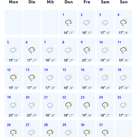
Mon
Die
Mit
Don
Fre
Sam
Son
1
2
3
4
16
°
18
°
17
°
17
°
/
7
°
/
7
°
/
6
°
/
8
°
5
6
7
8
9
10
11
19
°
17
°
18
°
18
°
20
°
19
°
19
°
/
8
°
/
7
°
/
6
°
/
7
°
/
8
°
/
8
°
/
8
°
12
13
14
15
16
17
18
19
°
17
°
17
°
18
°
19
°
19
°
21
°
/
8
°
/
8
°
/
8
°
/
8
°
/
9
°
/
9
°
/
8
°
19
20
21
22
23
24
25
20
°
20
°
18
°
18
°
19
°
18
°
17
°
/
9
°
/
9
°
/
8
°
/
7
°
/
8
°
/
7
°
/
6
°
26
27
28
29
30
31