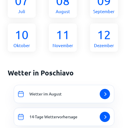
07
08
09
Juli
August
September
10
11
12
Oktober
November
Dezember
Wetter in Poschiavo
Wetter im August
14-Tage Wettervorhersage