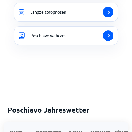
Langzeitprognosen
Poschiavo webcam
Poschiavo Jahreswetter
Monat
Temperaturen
Wetter
Regentage
Niedersc